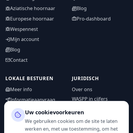
Aziatische hoornaar
Blog
Europese hoornaar
Pro-dashboard
Wespennest
Mijn account
Blog
Contact
LOKALE BESTUREN
JURIDISCH
Meer info
Over ons
WASPP in cijfers
Informatieaanvraag
Wettelijke vermeldingen
Adminzone
Uw cookievoorkeuren
Privacybeleid
We gebruiken cookies om de site te laten
Gebruiksvoorwaarden
werken en, met uw toestemming, om het