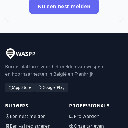
Nu een nest melden
WASPP
Burgerplatform voor het melden van wespen-
en hoornaarnesten in België en Frankrijk.
App Store
Google Play
BURGERS
PROFESSIONALS
Een nest melden
Pro worden
Een val registreren
Onze tarieven