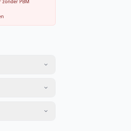
r zonder PBM
en