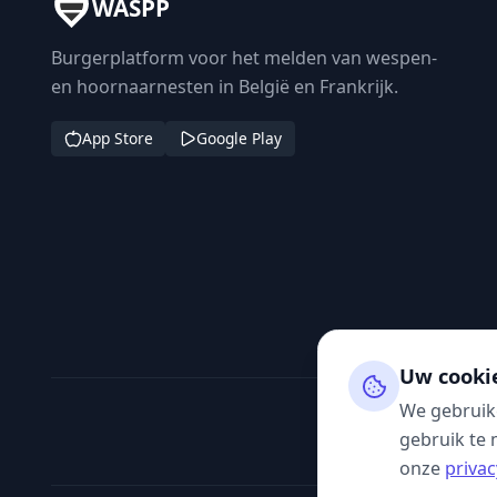
WASPP
Burgerplatform voor het melden van wespen-
en hoornaarnesten in België en Frankrijk.
App Store
Google Play
Uw cooki
We gebruik
gebruik te 
onze
privac