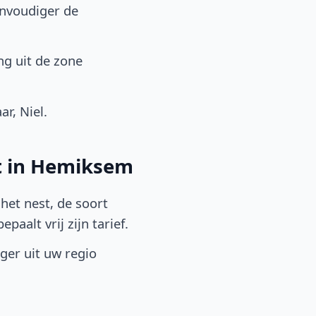
envoudiger de
g uit de zone
r, Niel.
st in Hemiksem
het nest, de soort
aalt vrij zijn tarief.
lger uit uw regio