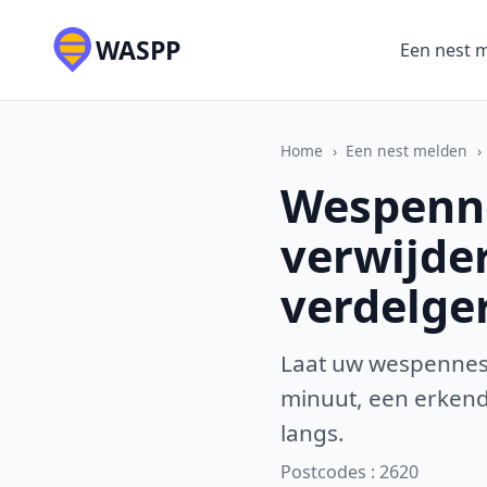
WASPP
Een nest 
Home
›
Een nest melden
›
Wespenne
verwijde
verdelge
Laat uw wespennest
minuut, een erkende
langs.
Postcodes : 2620