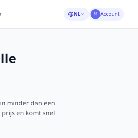
NL
Account
s
lle
 in minder dan een
 prijs en komt snel