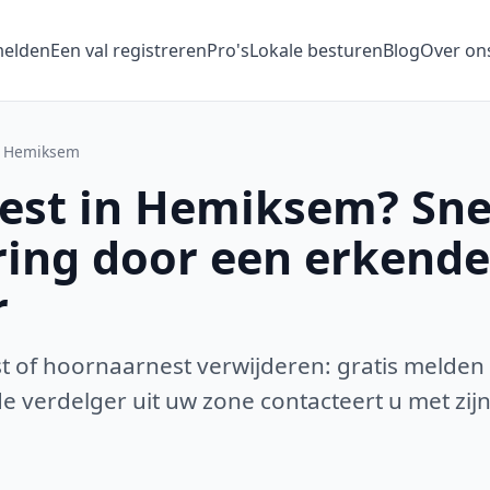
melden
Een val registreren
Pro's
Lokale besturen
Blog
Over on
Hemiksem
st in Hemiksem? Sne
ring door een erkende
r
 of hoornaarnest verwijderen: gratis melden
 verdelger uit uw zone contacteert u met zijn