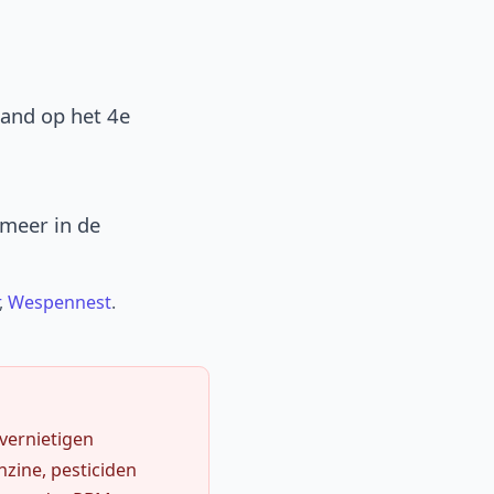
band op het 4e
 meer in de
,
Wespennest
.
 vernietigen
zine, pesticiden