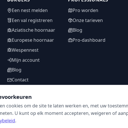
Een nest melden
Pro worden
Een val registreren
Onze tarieven
Aziatische hoornaar
Blog
Europese hoornaar
Pro-dashboard
Wespennest
Mijn account
Blog
Contact
evoorkeuren
en cookies om de site te laten werken en, met uw toestem
VOLG ONS
meten. U kunt op elk moment accepteren, weigeren of aanpa
ybeleid
.