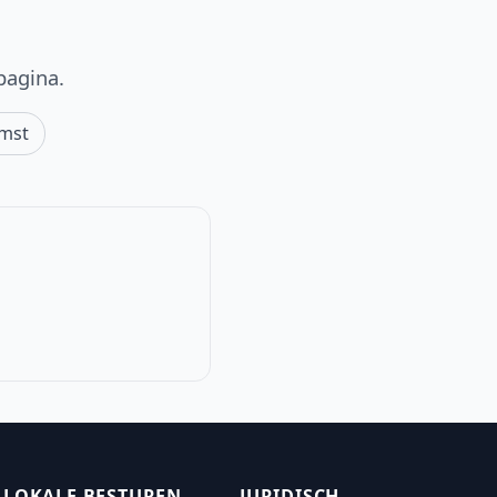
pagina.
mst
LOKALE BESTUREN
JURIDISCH