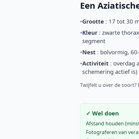
Een Aziatisc
•
Grootte
: 17 tot 30 
•
Kleur
: zwarte thorax
segment
•
Nest
: bolvormig, 60
•
Activiteit
: overdag a
schemering actief is)
Twijfelt u over de soort?
✓ Wel doen
Afstand houden (mins
Fotograferen van vera