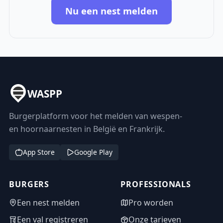
Nu een nest melden
WASPP
Burgerplatform voor het melden van wespen-
en hoornaarnesten in België en Frankrijk.
App Store
Google Play
BURGERS
PROFESSIONALS
Een nest melden
Pro worden
Een val registreren
Onze tarieven