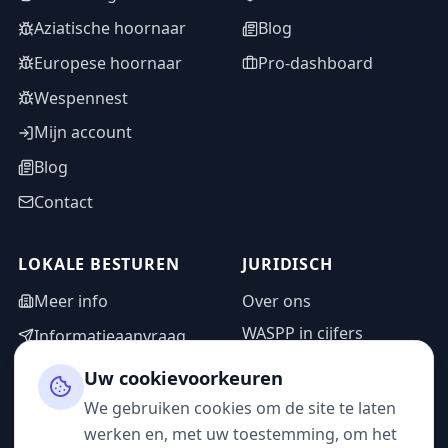
Aziatische hoornaar
Blog
Europese hoornaar
Pro-dashboard
Wespennest
Mijn account
Blog
Contact
LOKALE BESTUREN
JURIDISCH
Meer info
Over ons
WASPP in cijfers
Informatieaanvraag
Wettelijke vermeldingen
Adminzone
Uw cookievoorkeuren
Privacybeleid
We gebruiken cookies om de site te laten
Gebruiksvoorwaarden
werken en, met uw toestemming, om het