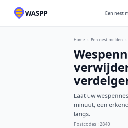
WASPP
Een nest 
Home
›
Een nest melden
›
Wespenne
verwijde
verdelge
Laat uw wespennest
minuut, een erkende
langs.
Postcodes : 2840