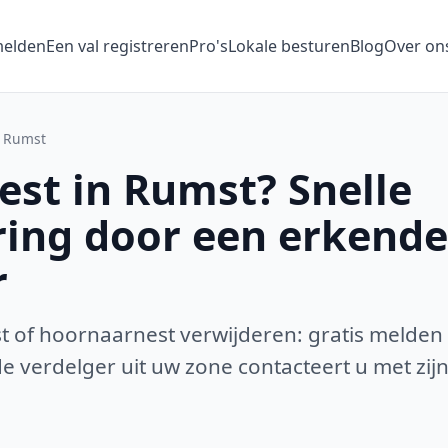
melden
Een val registreren
Pro's
Lokale besturen
Blog
Over on
Rumst
st in Rumst? Snelle
ring door een erkende
r
 of hoornaarnest verwijderen: gratis melden
 verdelger uit uw zone contacteert u met zijn