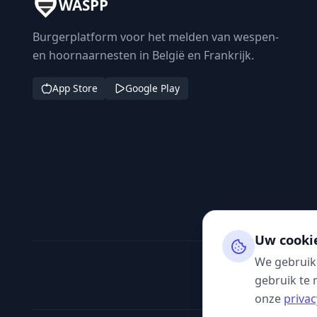
WASPP
Burgerplatform voor het melden van wespen-
en hoornaarnesten in België en Frankrijk.
App Store
Google Play
Uw cooki
We gebruik
gebruik te 
onze
privac