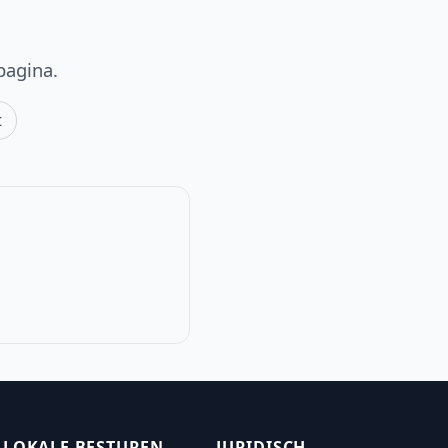
pagina.
t
LOKALE BESTUREN
JURIDISCH