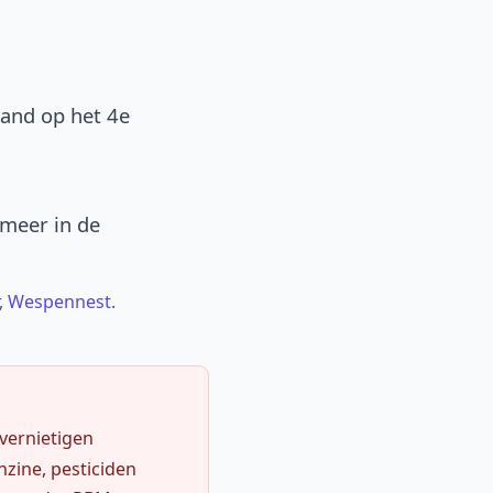
band op het 4e
 meer in de
,
Wespennest
.
 vernietigen
zine, pesticiden