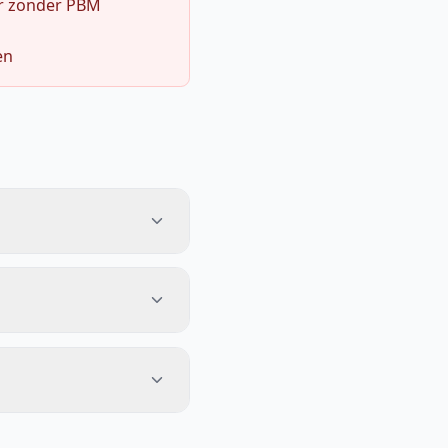
r zonder PBM
en