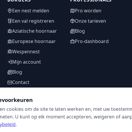
Een nest melden
Pro worden
Een val registreren
Onze tarieven
Aziatische hoornaar
Blog
Europese hoornaar
Pro-dashboard
Wespennest
Mijn account
Blog
Contact
evoorkeuren
en cookies om de site te laten werken en, met uw toestem
VOLG ONS
meten. U kunt op elk moment accepteren, weigeren of aanpa
ybeleid
.