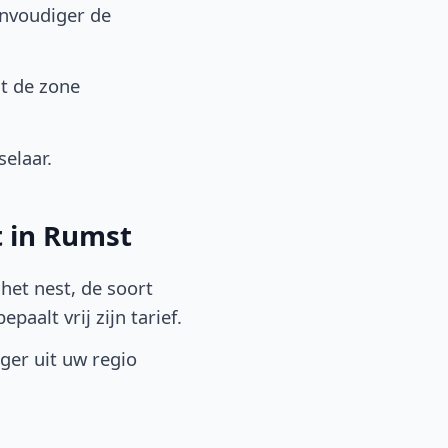
envoudiger de
t de zone
elaar.
t in Rumst
het nest, de soort
aalt vrij zijn tarief.
lger uit uw regio