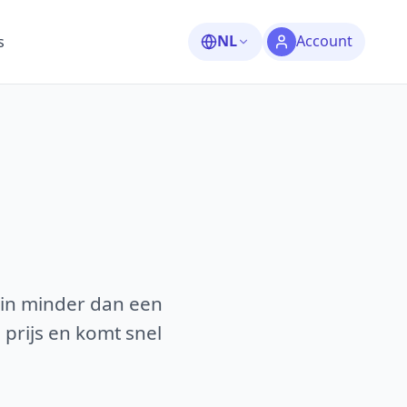
NL
Account
s
 in minder dan een
 prijs en komt snel