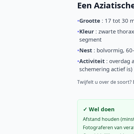
Een Aziatisc
•
Grootte
: 17 tot 30 
•
Kleur
: zwarte thorax
segment
•
Nest
: bolvormig, 60
•
Activiteit
: overdag a
schemering actief is)
Twijfelt u over de soort?
✓ Wel doen
Afstand houden (mins
Fotograferen van vera