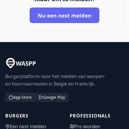
Nu een nest melden
WASPP
Burgerplatform voor het melden van wespen-
en hoornaarnesten in België en Frankrijk.
App Store
Google Play
BURGERS
PROFESSIONALS
Een nest melden
Pro worden