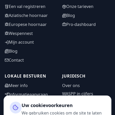
Een val registreren
Onze tarieven
Aziatische hoornaar
Blog
Europese hoornaar
Pro-dashboard
Wespennest
Mijn account
Blog
Contact
LOKALE BESTUREN
JURIDISCH
Meer info
Over ons
WASPP in cijfers
Informatieaanvraag
Wettelijke vermeldingen
Adminzone
Uw cookievoorkeuren
Privacybeleid
We gebruiken cookies om de site te laten