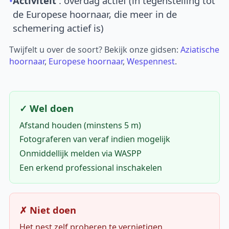
•
Activiteit
: overdag actief (in tegenstelling tot
de Europese hoornaar, die meer in de
schemering actief is)
Twijfelt u over de soort? Bekijk onze gidsen:
Aziatische
hoornaar
,
Europese hoornaar
,
Wespennest
.
✓ Wel doen
Afstand houden (minstens 5 m)
Fotograferen van veraf indien mogelijk
Onmiddellijk melden via WASPP
Een erkend professional inschakelen
✗ Niet doen
Het nest zelf proberen te vernietigen