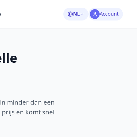
NL
Account
s
lle
 in minder dan een
 prijs en komt snel