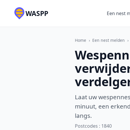
WASPP
Een nest 
Home
›
Een nest melden
›
Wespenne
verwijde
verdelge
Laat uw wespennest
minuut, een erkende
langs.
Postcodes : 1840