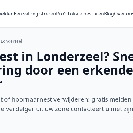
melden
Een val registreren
Pro's
Lokale besturen
Blog
Over on
Londerzeel
st in Londerzeel? Sne
ring door een erkende
r
 of hoornaarnest verwijderen: gratis melden
 verdelger uit uw zone contacteert u met zijn