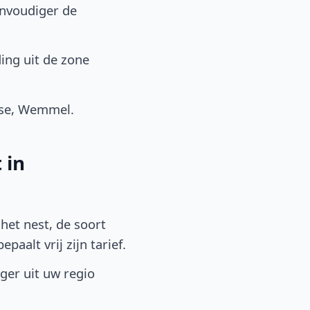
envoudiger de
ing uit de zone
ise, Wemmel.
 in
het nest, de soort
aalt vrij zijn tarief.
lger uit uw regio