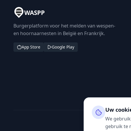
WASPP
Burgerplatform voor het melden van wespen-
en hoornaarnesten in België en Frankrijk.
App Store
Google Play
Uw cooki
We gebruik
gebruik te 