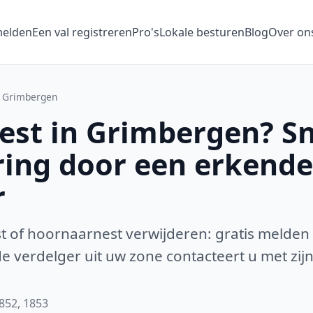
melden
Een val registreren
Pro's
Lokale besturen
Blog
Over on
Grimbergen
st in Grimbergen? Sn
ring door een erkende
r
 of hoornaarnest verwijderen: gratis melden
 verdelger uit uw zone contacteert u met zijn
1852, 1853