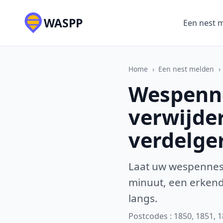
WASPP
Een nest 
Home
›
Een nest melden
›
Wespenne
verwijde
verdelge
Laat uw wespennest
minuut, een erkende
langs.
Postcodes : 1850, 1851, 