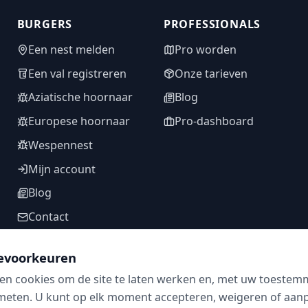
BURGERS
PROFESSIONALS
Een nest melden
Pro worden
Een val registreren
Onze tarieven
Aziatische hoornaar
Blog
Europese hoornaar
Pro-dashboard
Wespennest
Mijn account
Blog
Contact
evoorkeuren
en cookies om de site te laten werken en, met uw toestem
VOLG ONS
meten. U kunt op elk moment accepteren, weigeren of aanpa