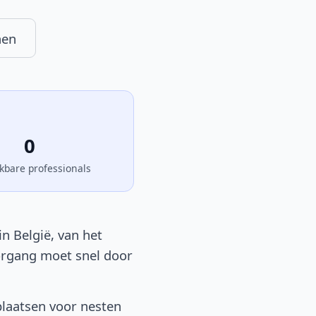
nen
0
kbare professionals
n België, van het
oorgang moet snel door
plaatsen voor nesten