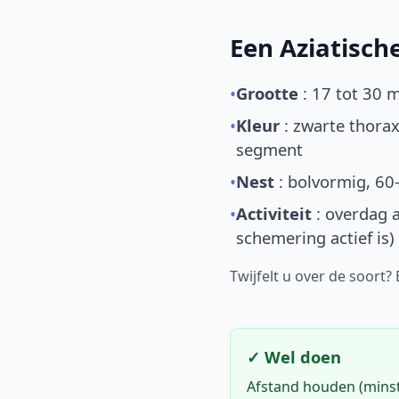
Een Aziatisc
•
Grootte
: 17 tot 30 
•
Kleur
: zwarte thorax
segment
•
Nest
: bolvormig, 60
•
Activiteit
: overdag a
schemering actief is)
Twijfelt u over de soort?
✓ Wel doen
Afstand houden (mins