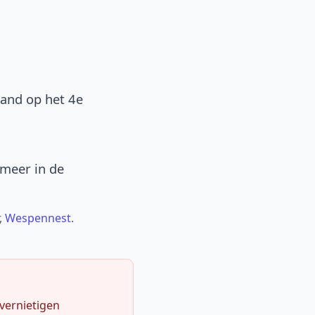
band op het 4e
 meer in de
,
Wespennest
.
 vernietigen