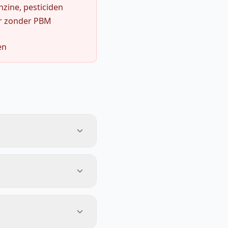
zine, pesticiden
r zonder PBM
en