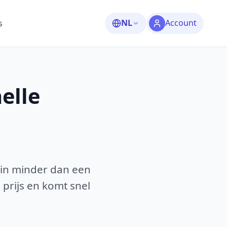
NL
Account
s
elle
 in minder dan een
 prijs en komt snel