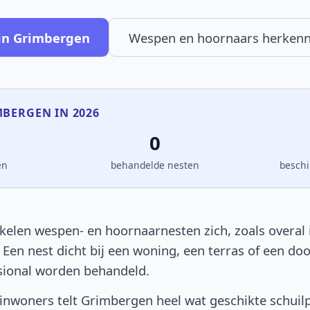
in Grimbergen
Wespen en hoornaars herken
MBERGEN IN 2026
0
en
behandelde nesten
beschi
elen wespen- en hoornaarnesten zich, zoals overal i
. Een nest dicht bij een woning, een terras of een d
sional worden behandeld.
nwoners telt Grimbergen heel wat geschikte schuil