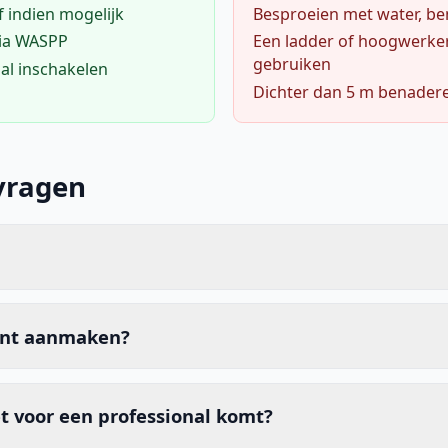
f indien mogelijk
Besproeien met water, ben
via WASPP
Een ladder of hoogwerke
gebruiken
al inschakelen
Dichter dan 5 m benader
vragen
unt aanmaken?
t voor een professional komt?