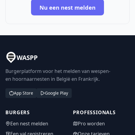
Nu een nest melden
WASPP
Burgerplatform voor het melden van wespen-
en hoornaarnesten in België en Frankrijk.
App Store
Google Play
BURGERS
PROFESSIONALS
Een nest melden
Pro worden
Een val registreren
Onze tarieven