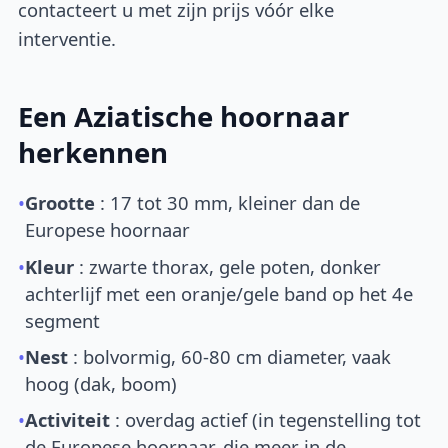
contacteert u met zijn prijs vóór elke
interventie.
Een Aziatische hoornaar
herkennen
•
Grootte
: 17 tot 30 mm, kleiner dan de
Europese hoornaar
•
Kleur
: zwarte thorax, gele poten, donker
achterlijf met een oranje/gele band op het 4e
segment
•
Nest
: bolvormig, 60-80 cm diameter, vaak
hoog (dak, boom)
•
Activiteit
: overdag actief (in tegenstelling tot
de Europese hoornaar, die meer in de