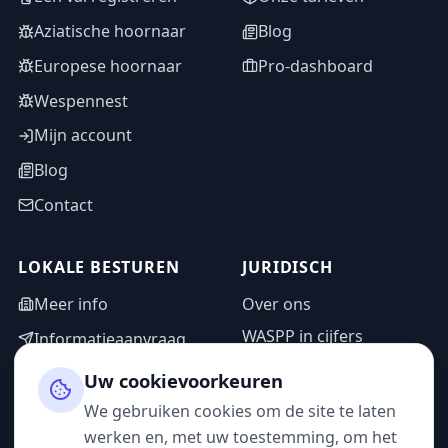
Aziatische hoornaar
Blog
Europese hoornaar
Pro-dashboard
Wespennest
Mijn account
Blog
Contact
LOKALE BESTUREN
JURIDISCH
Meer info
Over ons
WASPP in cijfers
Informatieaanvraag
Wettelijke vermeldingen
Adminzone
Uw cookievoorkeuren
Privacybeleid
We gebruiken cookies om de site te laten
Gebruiksvoorwaarden
werken en, met uw toestemming, om het