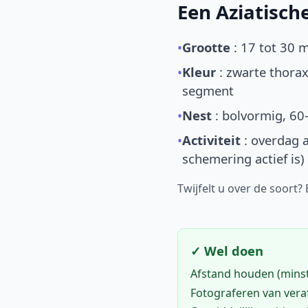
Een Aziatisc
•
Grootte
: 17 tot 30 
•
Kleur
: zwarte thorax
segment
•
Nest
: bolvormig, 60
•
Activiteit
: overdag a
schemering actief is)
Twijfelt u over de soort?
✓ Wel doen
Afstand houden (mins
Fotograferen van vera