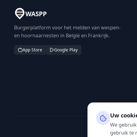
WASPP
Burgerplatform voor het melden van wespen-
en hoornaarnesten in België en Frankrijk.
App Store
Google Play
Uw cooki
We gebruik
gebruik te 