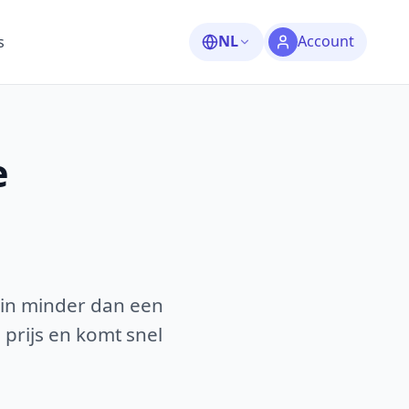
NL
Account
s
e
 in minder dan een
 prijs en komt snel