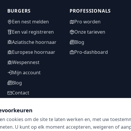
BURGERS
PROFESSIONALS
Een nest melden
Pro worden
Een val registreren
Onze tarieven
Aziatische hoornaar
Blog
Europese hoornaar
Pro-dashboard
Wespennest
Mijn account
Blog
Contact
evoorkeuren
en cookies om de site te laten werken en, met uw toestem
VOLG ONS
meten. U kunt op elk moment accepteren, weigeren of aanpa