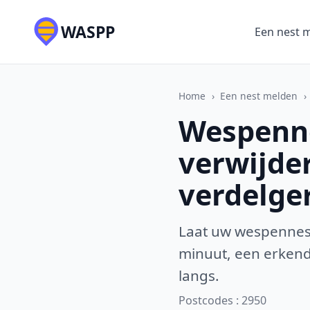
WASPP
Een nest 
Home
›
Een nest melden
›
Wespenne
verwijde
verdelge
Laat uw wespennest
minuut, een erkende
langs.
Postcodes : 2950