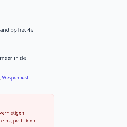
band op het 4e
 meer in de
,
Wespennest
.
 vernietigen
zine, pesticiden