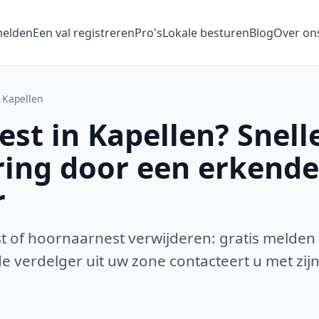
melden
Een val registreren
Pro's
Lokale besturen
Blog
Over on
Kapellen
st in Kapellen? Snell
ring door een erkende
r
 of hoornaarnest verwijderen: gratis melden
 verdelger uit uw zone contacteert u met zijn