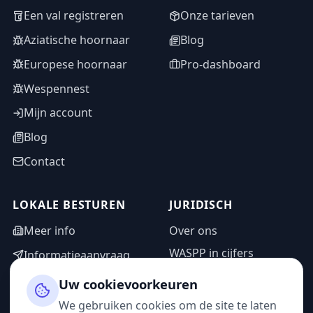
Een val registreren
Onze tarieven
Aziatische hoornaar
Blog
Europese hoornaar
Pro-dashboard
Wespennest
Mijn account
Blog
Contact
LOKALE BESTUREN
JURIDISCH
Meer info
Over ons
WASPP in cijfers
Informatieaanvraag
Wettelijke vermeldingen
Adminzone
Uw cookievoorkeuren
Privacybeleid
We gebruiken cookies om de site te laten