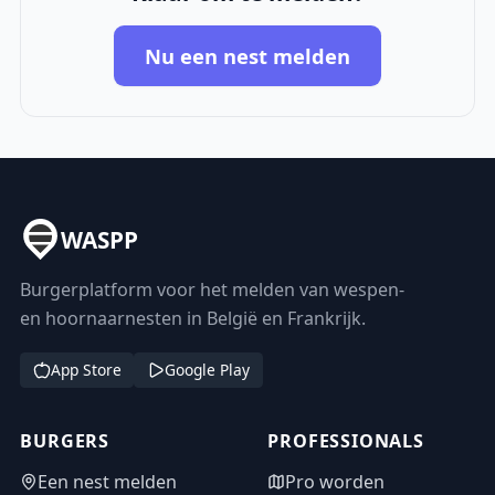
Nu een nest melden
WASPP
Burgerplatform voor het melden van wespen-
en hoornaarnesten in België en Frankrijk.
App Store
Google Play
BURGERS
PROFESSIONALS
Een nest melden
Pro worden