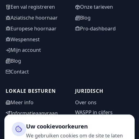
Een val registreren
Onze tarieven
Aziatische hoornaar
Blog
Europese hoornaar
Pro-dashboard
Wespennest
Mijn account
Blog
Contact
LOKALE BESTUREN
JURIDISCH
Meer info
Over ons
WASPP in cijfers
Informatieaanvraag
Wettelijke vermeldingen
Adminzone
Uw cookievoorkeuren
Privacybeleid
We gebruiken cookies om de site te laten