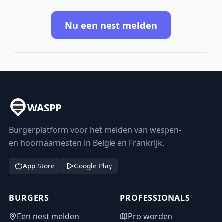
Nu een nest melden
WASPP
Burgerplatform voor het melden van wespen-
en hoornaarnesten in België en Frankrijk.
App Store
Google Play
BURGERS
PROFESSIONALS
Een nest melden
Pro worden