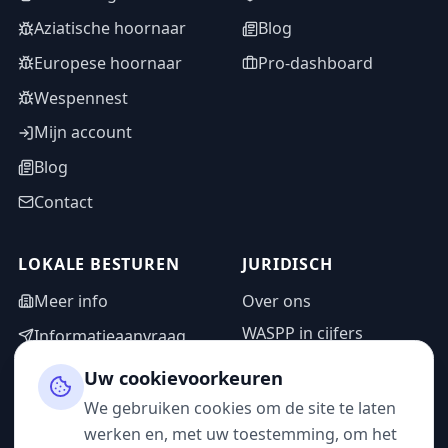
Aziatische hoornaar
Blog
Europese hoornaar
Pro-dashboard
Wespennest
Mijn account
Blog
Contact
LOKALE BESTUREN
JURIDISCH
Meer info
Over ons
WASPP in cijfers
Informatieaanvraag
Wettelijke vermeldingen
Adminzone
Uw cookievoorkeuren
Privacybeleid
We gebruiken cookies om de site te laten
Gebruiksvoorwaarden
werken en, met uw toestemming, om het