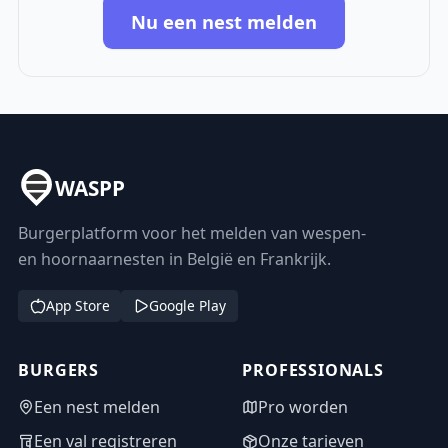
Nu een nest melden
WASPP
Burgerplatform voor het melden van wespen-
en hoornaarnesten in België en Frankrijk.
App Store
Google Play
BURGERS
PROFESSIONALS
Een nest melden
Pro worden
Een val registreren
Onze tarieven