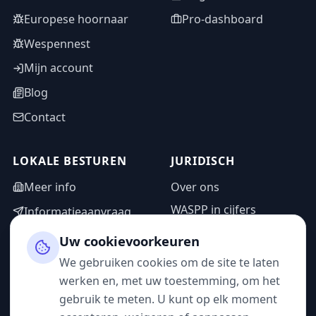
Europese hoornaar
Pro-dashboard
Wespennest
Mijn account
Blog
Contact
LOKALE BESTUREN
JURIDISCH
Meer info
Over ons
WASPP in cijfers
Informatieaanvraag
Wettelijke vermeldingen
Adminzone
Uw cookievoorkeuren
Privacybeleid
We gebruiken cookies om de site te laten
Gebruiksvoorwaarden
werken en, met uw toestemming, om het
gebruik te meten. U kunt op elk moment