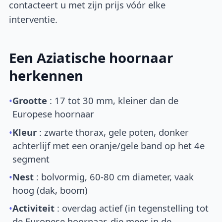
contacteert u met zijn prijs vóór elke
interventie.
Een Aziatische hoornaar
herkennen
•
Grootte
: 17 tot 30 mm, kleiner dan de
Europese hoornaar
•
Kleur
: zwarte thorax, gele poten, donker
achterlijf met een oranje/gele band op het 4e
segment
•
Nest
: bolvormig, 60-80 cm diameter, vaak
hoog (dak, boom)
•
Activiteit
: overdag actief (in tegenstelling tot
de Europese hoornaar, die meer in de