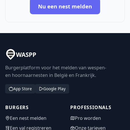
Nu een nest melden
WASPP
Burgerplatform voor het melden van wespen-
en hoornaarnesten in België en Frankrijk.
App Store
Google Play
BURGERS
PROFESSIONALS
Een nest melden
Pro worden
Een val registreren
Onze tarieven