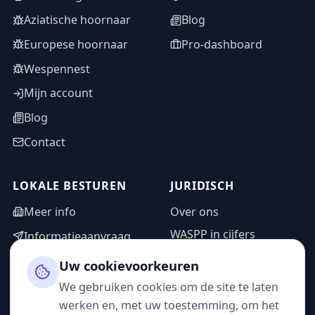
Aziatische hoornaar
Blog
Europese hoornaar
Pro-dashboard
Wespennest
Mijn account
Blog
Contact
LOKALE BESTUREN
JURIDISCH
Meer info
Over ons
WASPP in cijfers
Informatieaanvraag
Wettelijke vermeldingen
Adminzone
Uw cookievoorkeuren
Privacybeleid
We gebruiken cookies om de site te laten
Gebruiksvoorwaarden
werken en, met uw toestemming, om het