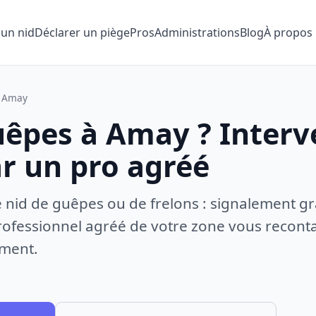
 un nid
Déclarer un piège
Pros
Administrations
Blog
À propos
Amay
uêpes à Amay ? Interv
ar un pro agréé
e nid de guêpes ou de frelons : signalement gr
ofessionnel agréé de votre zone vous recontac
ement.