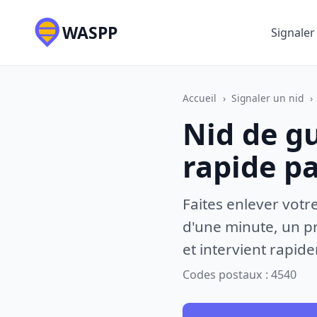
WASPP
Signaler
Accueil
›
Signaler un nid
›
Nid de g
rapide p
Faites enlever votr
d'une minute, un pr
et intervient rapid
Codes postaux : 4540