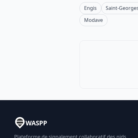
Engis
Saint-George
Modave
WASPP
Plateforme de signalement collaboratif des nids