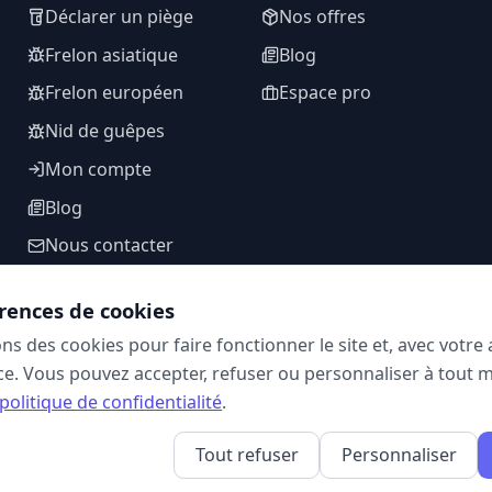
Déclarer un piège
Nos offres
Frelon asiatique
Blog
Frelon européen
Espace pro
Nid de guêpes
Mon compte
Blog
Nous contacter
rences de cookies
ons des cookies pour faire fonctionner le site et, avec votr
SUIVEZ-NOUS
e. Vous pouvez accepter, refuser ou personnaliser à tout 
politique de confidentialité
.
Tout refuser
Personnaliser