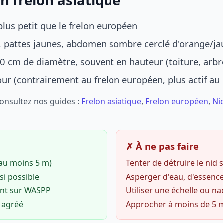
n frelon asiatique
lus petit que le frelon européen
r, pattes jaunes, abdomen sombre cerclé d'orange/ja
0 cm de diamètre, souvent en hauteur (toiture, arbr
jour (contrairement au frelon européen, plus actif au
Consultez nos guides :
Frelon asiatique
,
Frelon européen
,
Ni
✗ À ne pas faire
(au moins 5 m)
Tenter de détruire le nid
si possible
Asperger d'eau, d'essence
ent sur WASPP
Utiliser une échelle ou na
o agréé
Approcher à moins de 5 