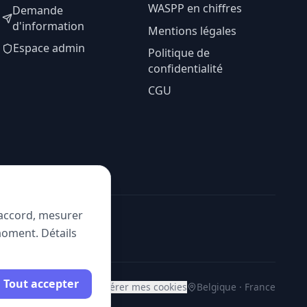
WASPP en chiffres
Demande
d'information
Mentions légales
Espace admin
Politique de
confidentialité
CGU
e accord, mesurer
moment. Détails
Tout accepter
Gérer mes cookies
Belgique · France