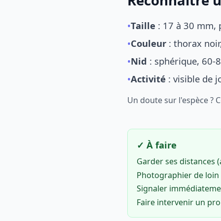
Reconnaître u
•
Taille
: 17 à 30 mm, p
•
Couleur
: thorax noi
•
Nid
: sphérique, 60-8
•
Activité
: visible de 
Un doute sur l'espèce ? 
✓ À faire
Garder ses distances 
Photographier de loin 
Signaler immédiatem
Faire intervenir un pr