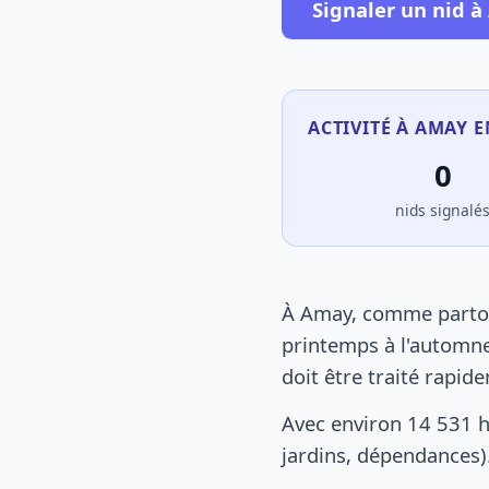
Signaler un nid 
ACTIVITÉ À AMAY E
0
nids signalé
À Amay, comme partout
printemps à l'automne
doit être traité rapid
Avec environ 14 531 h
jardins, dépendances).