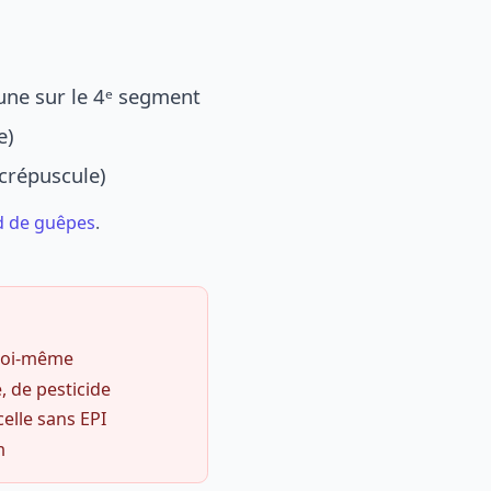
une sur le 4ᵉ segment
e)
 crépuscule)
d de guêpes
.
 soi-même
, de pesticide
celle sans EPI
m