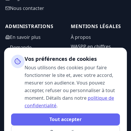
Nous contacter
ADMINISTRATIONS
MENTIONS LÉGALES
En savoir plus
À propos
WASPP en chiffres
Demande
d'information
Mentions légales
Vos préférences de cookies
Espace admin
Politique de
Nous utilisons des cookies pour faire
confidentialité
fonctionner le site et, avec votre accord,
CGU
mesurer son audience. Vous pouvez
accepter, refuser ou personnaliser à tout
moment. Détails dans notre
politique de
confidentialité
.
SUIVEZ-NOUS
Tout accepter