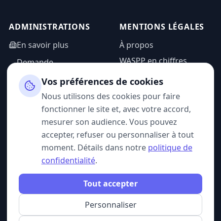
ADMINISTRATIONS
MENTIONS LÉGALES
En savoir plus
À propos
WASPP en chiffres
Demande
d'information
Mentions légales
Vos préférences de cookies
Espace admin
Politique de
Nous utilisons des cookies pour faire
confidentialité
fonctionner le site et, avec votre accord,
CGU
mesurer son audience. Vous pouvez
accepter, refuser ou personnaliser à tout
moment. Détails dans notre
politique de
confidentialité
.
SUIVEZ-NOUS
Tout accepter
Personnaliser
© 2026 WASPP. Tous droits réservés.