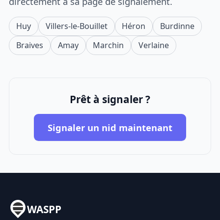
directement à sa page de signalement.
Huy
Villers-le-Bouillet
Héron
Burdinne
Braives
Amay
Marchin
Verlaine
Prêt à signaler ?
Signaler un nid maintenant
WASPP