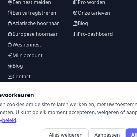
Een nest melden
Pro worden
Een val registreren
Onze tarieven
Aziatische hoornaar
Blog
Europese hoornaar
Pro-dashboard
Wespennest
Mijn account
Blog
Contact
evoorkeuren
en cookies om de site te laten werken en, met uw toestem
VOLG ONS
meten. U kunt op elk moment accepteren, weigeren of aanpa
ybeleid
.
Alles weigeren
Aanpassen
Al