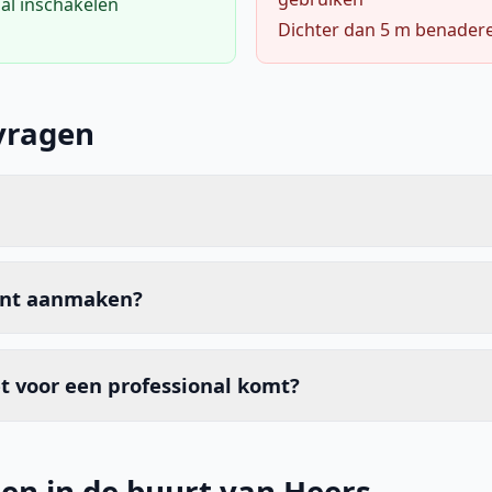
al inschakelen
Dichter dan 5 m benader
vragen
unt aanmaken?
t voor een professional komt?
en in de buurt van Heers