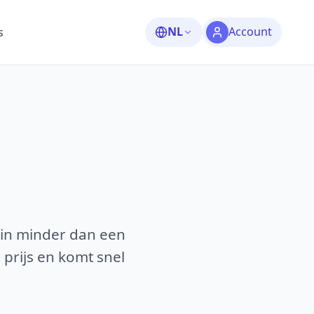
NL
Account
s
 in minder dan een
 prijs en komt snel