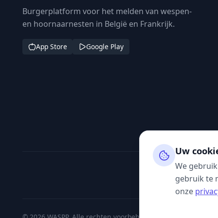
Burgerplatform voor het melden van wespen-
en hoornaarnesten in België en Frankrijk.
App Store
Google Play
Uw cooki
We gebruik
gebruik te 
onze
privac
© 2026 WASPP. Alle rechten voorbehouden.