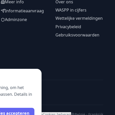
Meer info
Over ons
WASPP in cijfers
Informatieaanvraag
Wettelijke vermeldingen
Adminzone
Privacybeleid
Gebruiksvoorwaarden
ming, om het
ssen. Details in
les accepteren
Cookies beheren
België · Frankrijk