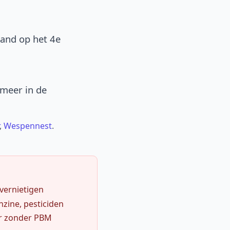
band op het 4e
 meer in de
,
Wespennest
.
 vernietigen
zine, pesticiden
r zonder PBM