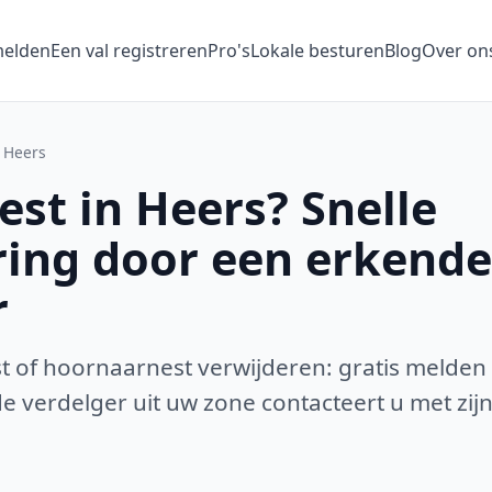
melden
Een val registreren
Pro's
Lokale besturen
Blog
Over on
Heers
st in Heers? Snelle
ring door een erkende
r
 of hoornaarnest verwijderen: gratis melden
 verdelger uit uw zone contacteert u met zijn