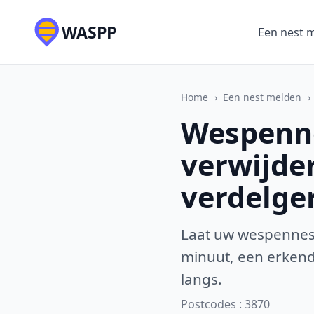
WASPP
Een nest 
Home
›
Een nest melden
›
Wespenne
verwijde
verdelge
Laat uw wespennest
minuut, een erkende
langs.
Postcodes : 3870