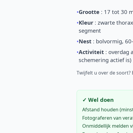
•
Grootte
: 17 tot 30 
•
Kleur
: zwarte thorax
segment
•
Nest
: bolvormig, 60
•
Activiteit
: overdag a
schemering actief is)
Twijfelt u over de soort?
✓ Wel doen
Afstand houden (mins
Fotograferen van vera
Onmiddellijk melden 