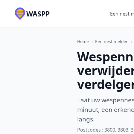
WASPP
Een nest 
Home
›
Een nest melden
›
Wespenne
verwijde
verdelge
Laat uw wespennest
minuut, een erkende
langs.
Postcodes : 3800, 3803, 