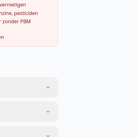
 vernietigen
zine, pesticiden
r zonder PBM
en