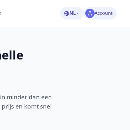
NL
Account
s
elle
 in minder dan een
 prijs en komt snel