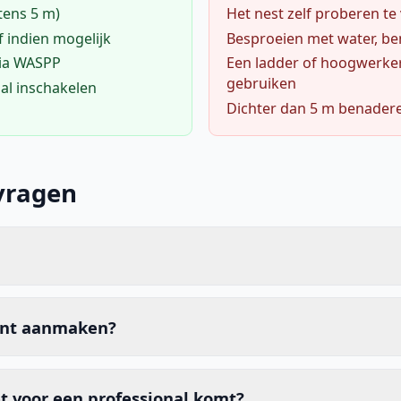
tens 5 m)
Het nest zelf proberen te
f indien mogelijk
Besproeien met water, ben
via WASPP
Een ladder of hoogwerke
gebruiken
al inschakelen
Dichter dan 5 m benader
vragen
unt aanmaken?
t voor een professional komt?