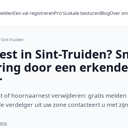
melden
Een val registreren
Pro's
Lokale besturen
Blog
Over on
Sint-Truiden
st in Sint-Truiden? Sn
ring door een erkende
r
 of hoornaarnest verwijderen: gratis melden
 verdelger uit uw zone contacteert u met zijn
3806