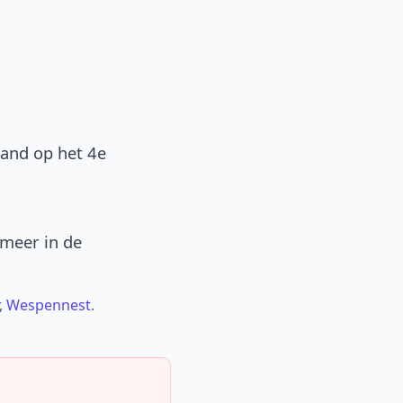
band op het 4e
 meer in de
,
Wespennest
.