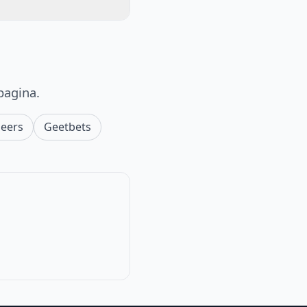
pagina.
eers
Geetbets