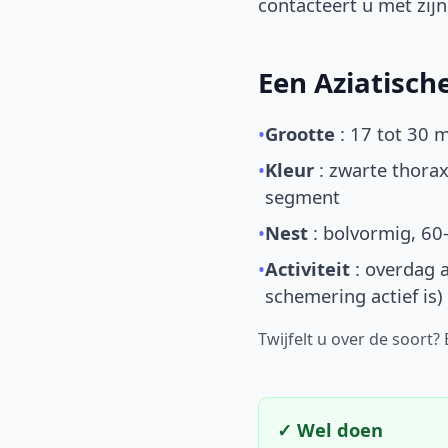
contacteert u met zijn 
Een Aziatisc
•
Grootte
: 17 tot 30 
•
Kleur
: zwarte thorax
segment
•
Nest
: bolvormig, 60
•
Activiteit
: overdag a
schemering actief is)
Twijfelt u over de soort?
✓ Wel doen