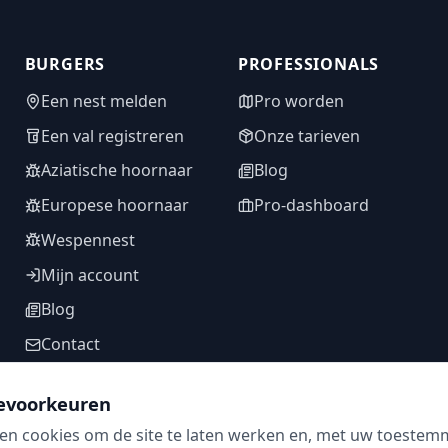
BURGERS
PROFESSIONALS
Een nest melden
Pro worden
Een val registreren
Onze tarieven
Aziatische hoornaar
Blog
Europese hoornaar
Pro-dashboard
Wespennest
Mijn account
Blog
Contact
evoorkeuren
en cookies om de site te laten werken en, met uw toestem