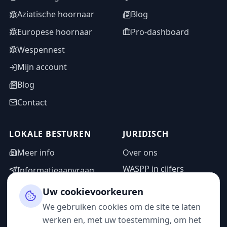
Aziatische hoornaar
Blog
Europese hoornaar
Pro-dashboard
Wespennest
Mijn account
Blog
Contact
LOKALE BESTUREN
JURIDISCH
Meer info
Over ons
WASPP in cijfers
Informatieaanvraag
Wettelijke vermeldingen
Adminzone
Uw cookievoorkeuren
Privacybeleid
We gebruiken cookies om de site te laten
Gebruiksvoorwaarden
werken en, met uw toestemming, om het