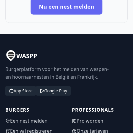
Nu een nest melden
WASPP
Burgerplatform voor het melden van wespen-
en hoornaarnesten in België en Frankrijk.
App Store
Google Play
BURGERS
PROFESSIONALS
Een nest melden
Pro worden
Een val registreren
Onze tarieven