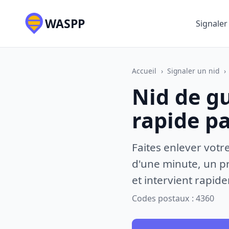
WASPP
Signaler
Accueil
›
Signaler un nid
›
Nid de g
rapide p
Faites enlever votr
d'une minute, un pr
et intervient rapid
Codes postaux : 4360