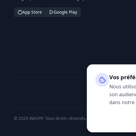
App Store
Google Play
Vos préfé
Nous utilis
son audienc
dans notre
© 2026 WASPP. Tous droits réservés.