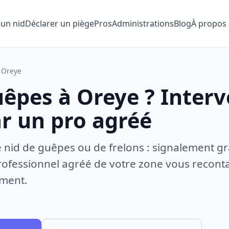
 un nid
Déclarer un piège
Pros
Administrations
Blog
À propos
Oreye
uêpes à Oreye ? Inter
ar un pro agréé
e nid de guêpes ou de frelons : signalement gr
ofessionnel agréé de votre zone vous recontac
ement.