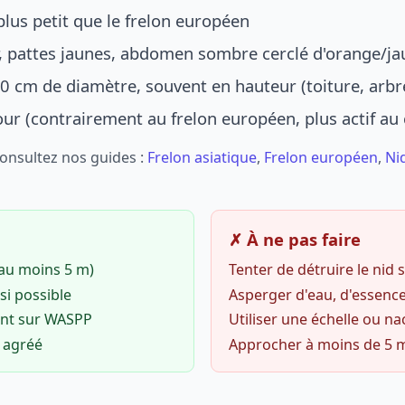
lus petit que le frelon européen
r, pattes jaunes, abdomen sombre cerclé d'orange/ja
0 cm de diamètre, souvent en hauteur (toiture, arbr
jour (contrairement au frelon européen, plus actif au
Consultez nos guides :
Frelon asiatique
,
Frelon européen
,
Ni
✗ À ne pas faire
(au moins 5 m)
Tenter de détruire le nid
si possible
Asperger d'eau, d'essence
ent sur WASPP
Utiliser une échelle ou na
o agréé
Approcher à moins de 5 