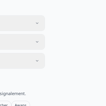
 signalement.
ocher
Awans