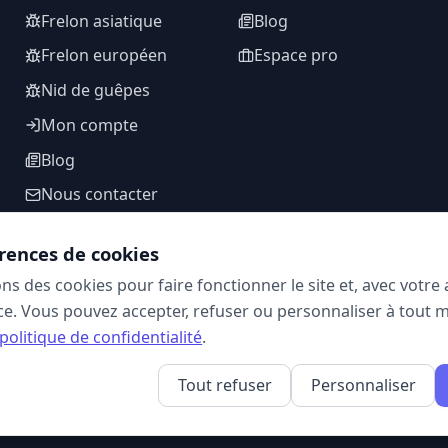
Frelon asiatique
Blog
Frelon européen
Espace pro
Nid de guêpes
Mon compte
Blog
Nous contacter
rences de cookies
ons des cookies pour faire fonctionner le site et, avec votr
SUIVEZ-NOUS
e. Vous pouvez accepter, refuser ou personnaliser à tout 
politique de confidentialité
.
Tout refuser
Personnaliser