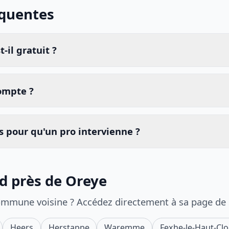
équentes
-il gratuit ?
compte ?
 pour qu'un pro intervienne ?
id près de Oreye
ommune voisine ? Accédez directement à sa page de
Heers
Herstappe
Waremme
Fexhe-le-Haut-Cl