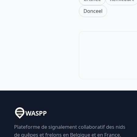
Donceel
WASPP
Plateforme de signalement collaboratif des nids
de guêpes et frelons en Belgique et en France.