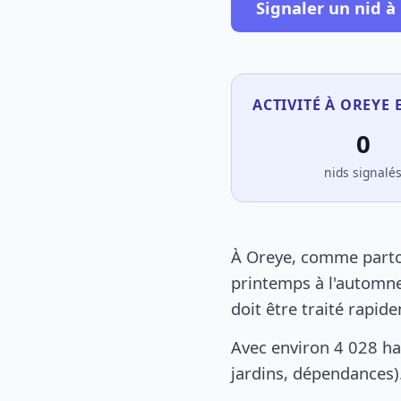
Signaler un nid à
ACTIVITÉ À OREYE 
0
nids signalé
À Oreye, comme partou
printemps à l'automne
doit être traité rapid
Avec environ 4 028 ha
jardins, dépendances).