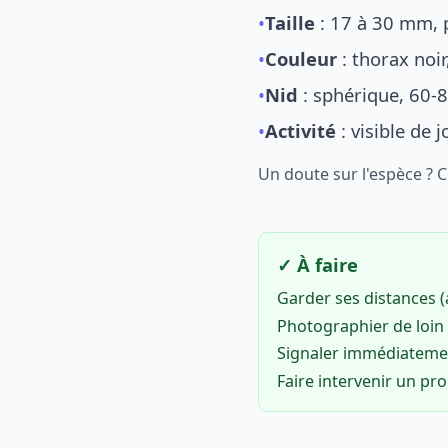
•
Taille
: 17 à 30 mm, p
•
Couleur
: thorax noi
•
Nid
: sphérique, 60-8
•
Activité
: visible de 
Un doute sur l'espèce ? 
✓ À faire
Garder ses distances 
Photographier de loin 
Signaler immédiatem
Faire intervenir un pr