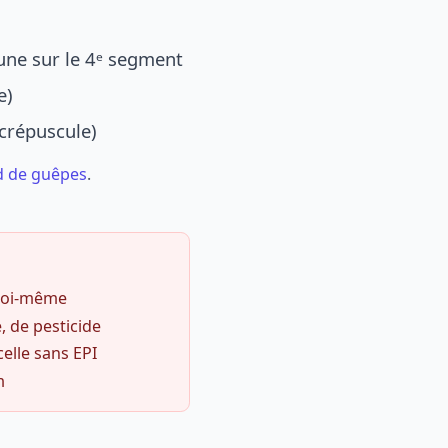
une sur le 4ᵉ segment
e)
 crépuscule)
d de guêpes
.
 soi-même
, de pesticide
celle sans EPI
m