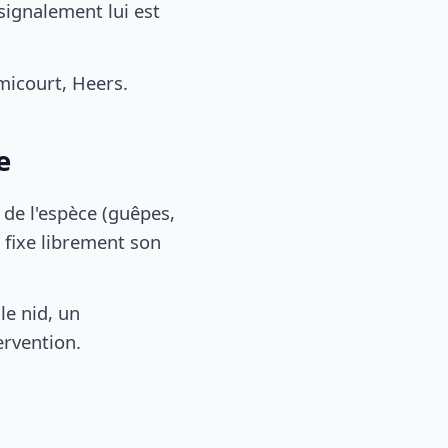
signalement lui est
icourt, Heers.
e
, de l'espèce (guêpes,
 fixe librement son
le nid, un
ervention.