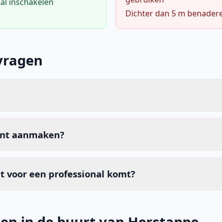
al inschakelen
Dichter dan 5 m benader
vragen
unt aanmaken?
t voor een professional komt?
en in de buurt van Herstappe