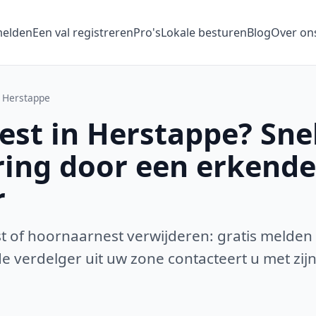
melden
Een val registreren
Pro's
Lokale besturen
Blog
Over on
Herstappe
st in Herstappe? Sne
ring door een erkende
r
 of hoornaarnest verwijderen: gratis melden
 verdelger uit uw zone contacteert u met zijn