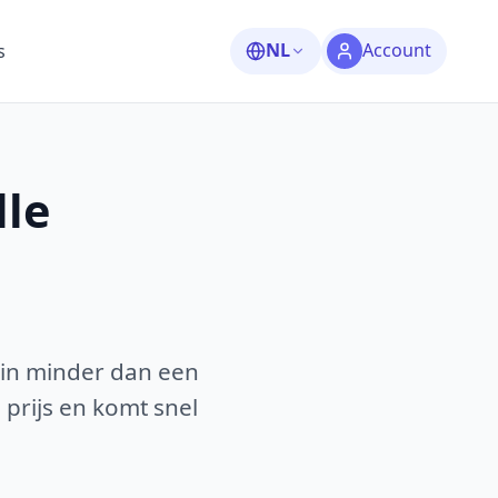
NL
Account
s
lle
 in minder dan een
 prijs en komt snel