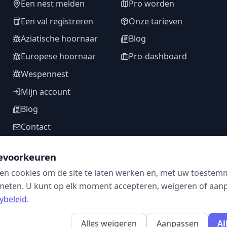
Een nest melden
Pro worden
Een val registreren
Onze tarieven
Aziatische hoornaar
Blog
Europese hoornaar
Pro-dashboard
Wespennest
Mijn account
Blog
Contact
evoorkeuren
en cookies om de site te laten werken en, met uw toestem
VOLG ONS
meten. U kunt op elk moment accepteren, weigeren of aanpa
ybeleid
.
Alles weigeren
Aanpassen
Al