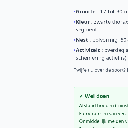
•
Grootte
: 17 tot 30 
•
Kleur
: zwarte thorax
segment
•
Nest
: bolvormig, 60
•
Activiteit
: overdag a
schemering actief is)
Twijfelt u over de soort?
✓ Wel doen
Afstand houden (mins
Fotograferen van vera
Onmiddellijk melden 