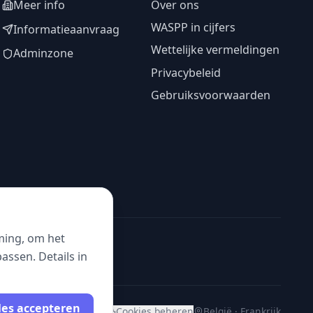
Meer info
Over ons
WASPP in cijfers
Informatieaanvraag
Wettelijke vermeldingen
Adminzone
Privacybeleid
Gebruiksvoorwaarden
ming, om het
ssen. Details in
les accepteren
Cookies beheren
België · Frankrijk