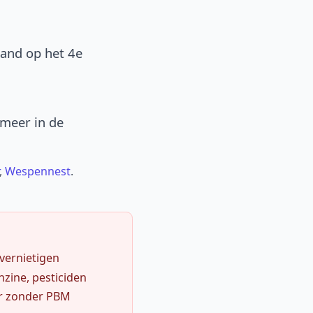
band op het 4e
 meer in de
,
Wespennest
.
 vernietigen
zine, pesticiden
r zonder PBM