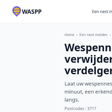
WASPP
Een nest 
Home
›
Een nest melden
›
Wespenne
verwijde
verdelge
Laat uw wespennest
minuut, een erkende
langs.
Postcodes : 3717