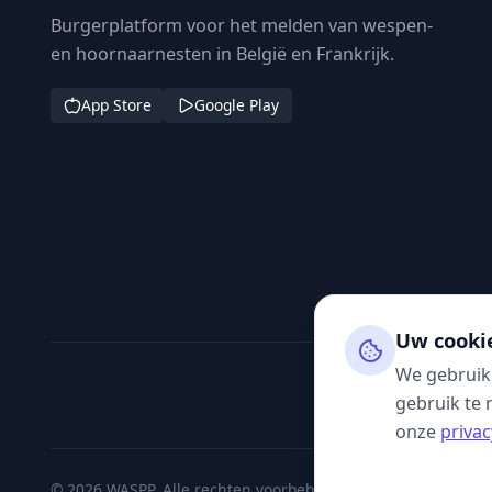
Burgerplatform voor het melden van wespen-
en hoornaarnesten in België en Frankrijk.
App Store
Google Play
Uw cooki
We gebruik
gebruik te 
onze
privac
© 2026 WASPP. Alle rechten voorbehouden.