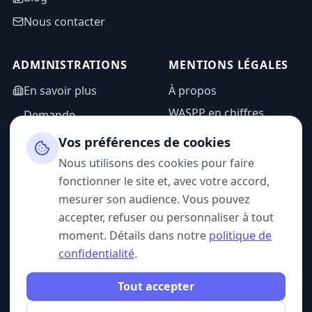
Nous contacter
ADMINISTRATIONS
MENTIONS LÉGALES
En savoir plus
À propos
WASPP en chiffres
Demande
d'information
Mentions légales
Vos préférences de cookies
Espace admin
Politique de
Nous utilisons des cookies pour faire
confidentialité
fonctionner le site et, avec votre accord,
CGU
mesurer son audience. Vous pouvez
accepter, refuser ou personnaliser à tout
moment. Détails dans notre
politique de
confidentialité
.
SUIVEZ-NOUS
Tout accepter