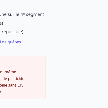
une sur le 4ᵉ segment
e)
 crépuscule)
d de guêpes
.
 soi-même
, de pesticide
celle sans EPI
m