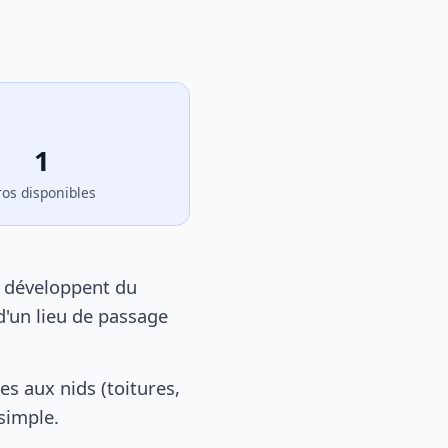
1
ros disponibles
e développent du
d'un lieu de passage
s aux nids (toitures,
 simple.