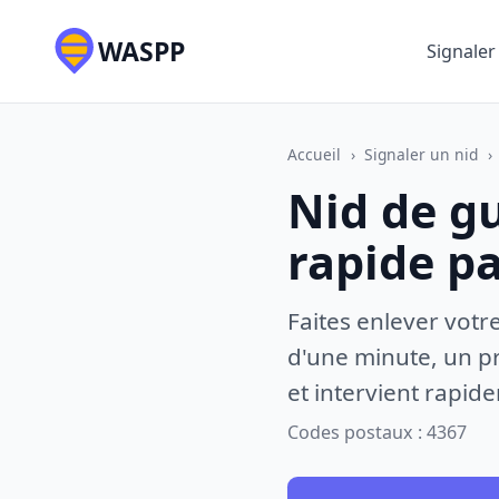
WASPP
Signaler
Accueil
›
Signaler un nid
›
Nid de gu
rapide p
Faites enlever votr
d'une minute, un pr
et intervient rapid
Codes postaux : 4367