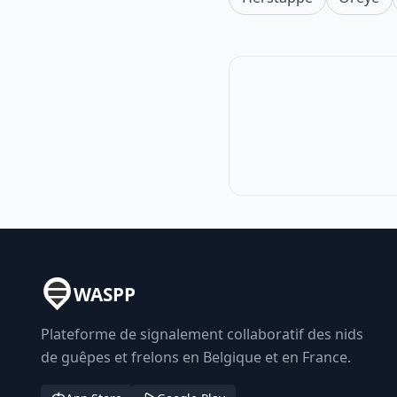
WASPP
Plateforme de signalement collaboratif des nids
de guêpes et frelons en Belgique et en France.