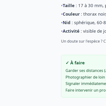
•
Taille
: 17 à 30 mm, p
•
Couleur
: thorax noi
•
Nid
: sphérique, 60-8
•
Activité
: visible de 
Un doute sur l'espèce ? 
✓ À faire
Garder ses distances 
Photographier de loin 
Signaler immédiatem
Faire intervenir un pr