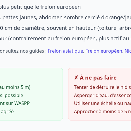
lus petit que le frelon européen
r, pattes jaunes, abdomen sombre cerclé d'orange/ja
0 cm de diamètre, souvent en hauteur (toiture, arbr
jour (contrairement au frelon européen, plus actif au
Consultez nos guides :
Frelon asiatique
,
Frelon européen
,
Ni
✗ À ne pas faire
(au moins 5 m)
Tenter de détruire le nid
si possible
Asperger d'eau, d'essence
ent sur WASPP
Utiliser une échelle ou na
o agréé
Approcher à moins de 5 