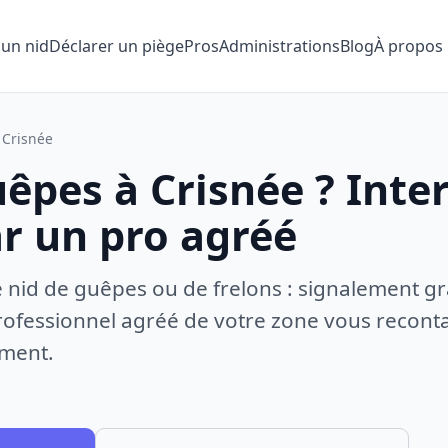
 un nid
Déclarer un piège
Pros
Administrations
Blog
À propos
Crisnée
êpes à Crisnée ? Inte
ar un pro agréé
e nid de guêpes ou de frelons : signalement gr
ofessionnel agréé de votre zone vous recontac
ement.