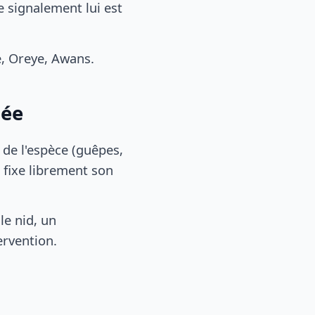
e signalement lui est
, Oreye, Awans.
née
, de l'espèce (guêpes,
 fixe librement son
le nid, un
ervention.