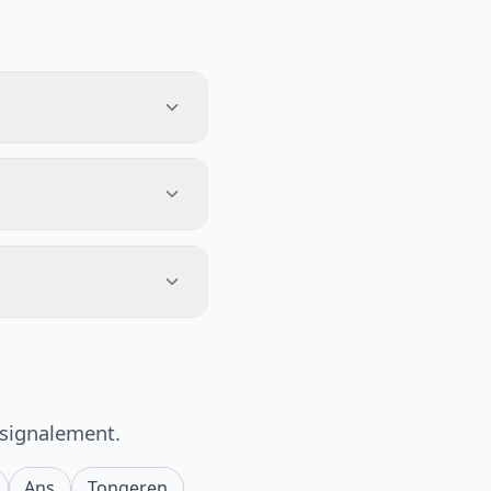
 signalement.
Ans
Tongeren