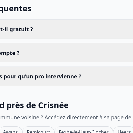
équentes
-il gratuit ?
compte ?
 pour qu'un pro intervienne ?
id près de Crisnée
ommune voisine ? Accédez directement à sa page de
Awans
Remicourt
Fexhe-le-Haut-Clocher
Heers