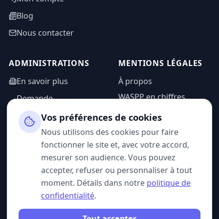
Blog
Nous contacter
ADMINISTRATIONS
MENTIONS LÉGALES
En savoir plus
À propos
WASPP en chiffres
Demande
d'information
Mentions légales
Vos préférences de cookies
Espace admin
Politique de
Nous utilisons des cookies pour faire
confidentialité
fonctionner le site et, avec votre accord,
CGU
mesurer son audience. Vous pouvez
accepter, refuser ou personnaliser à tout
moment. Détails dans notre
politique de
confidentialité
.
SUIVEZ-NOUS
Tout accepter