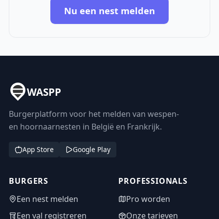
Nu een nest melden
WASPP
Burgerplatform voor het melden van wespen-
en hoornaarnesten in België en Frankrijk.
App Store
Google Play
BURGERS
PROFESSIONALS
Een nest melden
Pro worden
Een val registreren
Onze tarieven