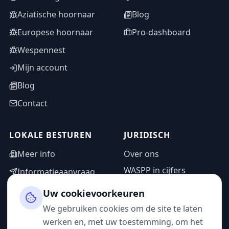
Aziatische hoornaar
Blog
Europese hoornaar
Pro-dashboard
Wespennest
Mijn account
Blog
Contact
LOKALE BESTUREN
JURIDISCH
Meer info
Over ons
WASPP in cijfers
Informatieaanvraag
Wettelijke vermeldingen
Adminzone
Uw cookievoorkeuren
Privacybeleid
We gebruiken cookies om de site te laten
Gebruiksvoorwaarden
werken en, met uw toestemming, om het