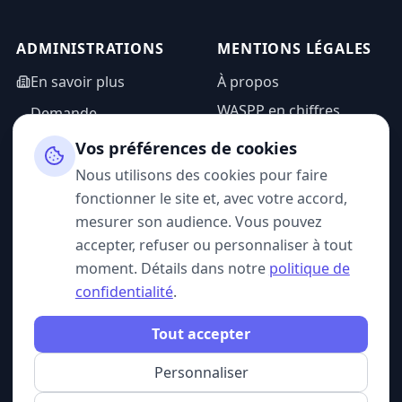
ADMINISTRATIONS
MENTIONS LÉGALES
En savoir plus
À propos
WASPP en chiffres
Demande
d'information
Mentions légales
Vos préférences de cookies
Espace admin
Politique de
Nous utilisons des cookies pour faire
confidentialité
fonctionner le site et, avec votre accord,
CGU
mesurer son audience. Vous pouvez
accepter, refuser ou personnaliser à tout
moment. Détails dans notre
politique de
confidentialité
.
SUIVEZ-NOUS
Tout accepter
Personnaliser
© 2026 WASPP. Tous droits réservés.