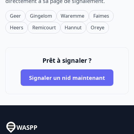
directement à sa page de signalement.
Geer
Gingelom
Waremme
Faimes
Heers
Remicourt
Hannut
Oreye
Prêt à signaler ?
Signaler un nid maintenant
WASPP