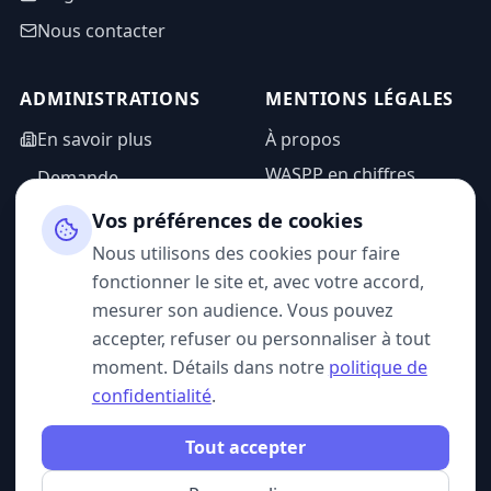
Nous contacter
ADMINISTRATIONS
MENTIONS LÉGALES
En savoir plus
À propos
WASPP en chiffres
Demande
d'information
Mentions légales
Vos préférences de cookies
Espace admin
Politique de
Nous utilisons des cookies pour faire
confidentialité
fonctionner le site et, avec votre accord,
CGU
mesurer son audience. Vous pouvez
accepter, refuser ou personnaliser à tout
moment. Détails dans notre
politique de
confidentialité
.
SUIVEZ-NOUS
Tout accepter