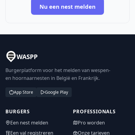
Nu een nest melden
WASPP
Burgerplatform voor het melden van wespen-
en hoornaarnesten in België en Frankrijk.
App Store
Google Play
BURGERS
PROFESSIONALS
Een nest melden
Pro worden
Een val registreren
Onze tarieven