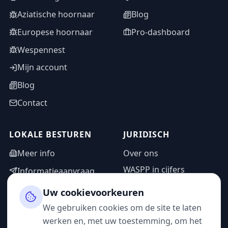
Aziatische hoornaar
Blog
Europese hoornaar
Pro-dashboard
Wespennest
Mijn account
Blog
Contact
LOKALE BESTUREN
JURIDISCH
Meer info
Over ons
WASPP in cijfers
Informatieaanvraag
Wettelijke vermeldingen
Adminzone
Uw cookievoorkeuren
Privacybeleid
We gebruiken cookies om de site te laten
Gebruiksvoorwaarden
werken en, met uw toestemming, om het