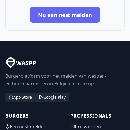
Nu een nest melden
WASPP
Burgerplatform voor het melden van wespen-
en hoornaarnesten in België en Frankrijk.
App Store
Google Play
BURGERS
PROFESSIONALS
Een nest melden
Pro worden