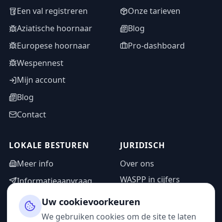
Een val registreren
Onze tarieven
Aziatische hoornaar
Blog
Europese hoornaar
Pro-dashboard
Wespennest
Mijn account
Blog
Contact
LOKALE BESTUREN
JURIDISCH
Meer info
Over ons
WASPP in cijfers
Informatieaanvraag
Wettelijke vermeldingen
Adminzone
Uw cookievoorkeuren
Privacybeleid
We gebruiken cookies om de site te laten