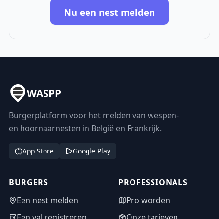
Nu een nest melden
WASPP
Burgerplatform voor het melden van wespen-
en hoornaarnesten in België en Frankrijk.
App Store
Google Play
BURGERS
PROFESSIONALS
Een nest melden
Pro worden
Een val registreren
Onze tarieven