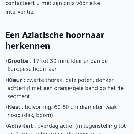
contacteert u met zijn prijs vóór elke
interventie.
Een Aziatische hoornaar
herkennen
•
Grootte
: 17 tot 30 mm, kleiner dan de
Europese hoornaar
•
Kleur
: zwarte thorax, gele poten, donker
achterlijf met een oranje/gele band op het 4e
segment
•
Nest
: bolvormig, 60-80 cm diameter, vaak
hoog (dak, boom)
•
Activiteit
: overdag actief (in tegenstelling tot
de Europese hoornaar, die meer in de