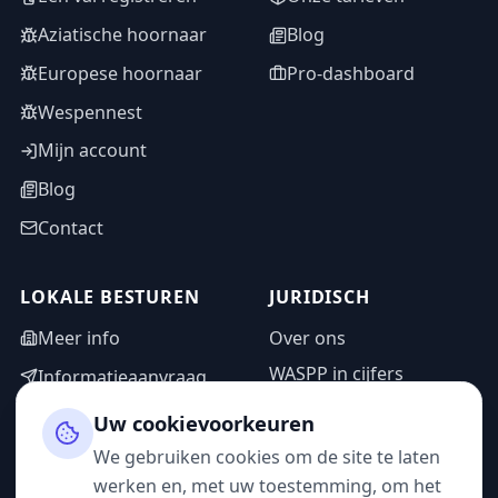
Aziatische hoornaar
Blog
Europese hoornaar
Pro-dashboard
Wespennest
Mijn account
Blog
Contact
LOKALE BESTUREN
JURIDISCH
Meer info
Over ons
WASPP in cijfers
Informatieaanvraag
Wettelijke vermeldingen
Adminzone
Uw cookievoorkeuren
Privacybeleid
We gebruiken cookies om de site te laten
Gebruiksvoorwaarden
werken en, met uw toestemming, om het