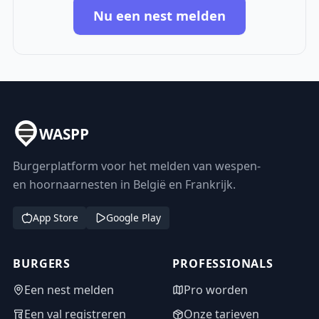
Nu een nest melden
WASPP
Burgerplatform voor het melden van wespen-
en hoornaarnesten in België en Frankrijk.
App Store
Google Play
BURGERS
PROFESSIONALS
Een nest melden
Pro worden
Een val registreren
Onze tarieven