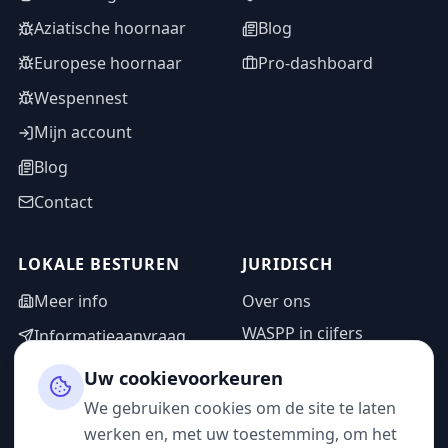
Aziatische hoornaar
Blog
Europese hoornaar
Pro-dashboard
Wespennest
Mijn account
Blog
Contact
LOKALE BESTUREN
JURIDISCH
Meer info
Over ons
WASPP in cijfers
Informatieaanvraag
Wettelijke vermeldingen
Adminzone
Uw cookievoorkeuren
Privacybeleid
We gebruiken cookies om de site te laten
Gebruiksvoorwaarden
werken en, met uw toestemming, om het