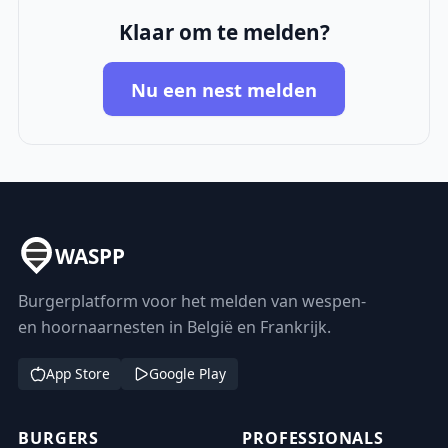
Klaar om te melden?
Nu een nest melden
WASPP
Burgerplatform voor het melden van wespen-
en hoornaarnesten in België en Frankrijk.
App Store
Google Play
BURGERS
PROFESSIONALS