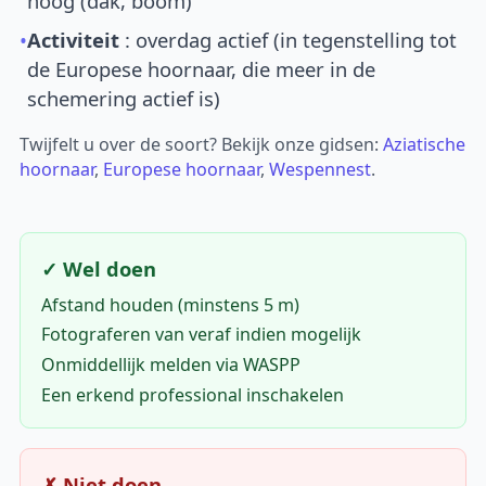
hoog (dak, boom)
•
Activiteit
: overdag actief (in tegenstelling tot
de Europese hoornaar, die meer in de
schemering actief is)
Twijfelt u over de soort? Bekijk onze gidsen:
Aziatische
hoornaar
,
Europese hoornaar
,
Wespennest
.
✓ Wel doen
Afstand houden (minstens 5 m)
Fotograferen van veraf indien mogelijk
Onmiddellijk melden via WASPP
Een erkend professional inschakelen
✗ Niet doen