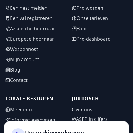
Een nest melden
Pro worden
Een val registreren
Onze tarieven
Aziatische hoornaar
Blog
Europese hoornaar
Pro-dashboard
Wespennest
Mijn account
Blog
Contact
LOKALE BESTUREN
JURIDISCH
Meer info
Over ons
WASPP in cijfers
Informatieaanvraag
Wettelijke vermeldingen
Adminzone
Uw cookievoorkeuren