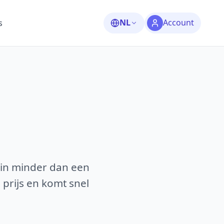
NL
Account
s
e
 in minder dan een
 prijs en komt snel