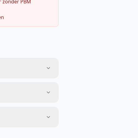
r zonder PBM
en