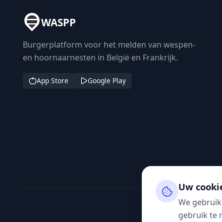
WASPP
Burgerplatform voor het melden van wespen-
en hoornaarnesten in België en Frankrijk.
App Store
Google Play
Uw cooki
We gebruik
gebruik te 