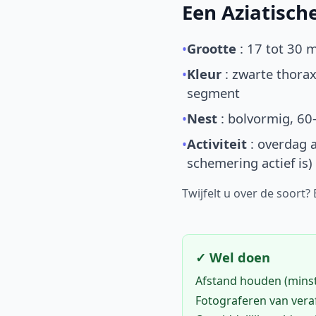
Een Aziatisc
•
Grootte
: 17 tot 30 
•
Kleur
: zwarte thorax
segment
•
Nest
: bolvormig, 60
•
Activiteit
: overdag a
schemering actief is)
Twijfelt u over de soort?
✓ Wel doen
Afstand houden (mins
Fotograferen van vera