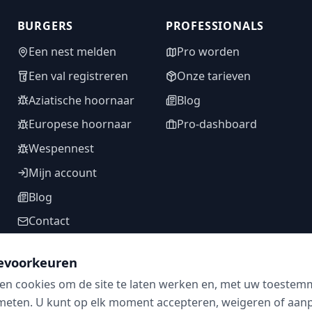
BURGERS
PROFESSIONALS
Een nest melden
Pro worden
Een val registreren
Onze tarieven
Aziatische hoornaar
Blog
Europese hoornaar
Pro-dashboard
Wespennest
Mijn account
Blog
Contact
evoorkeuren
en cookies om de site te laten werken en, met uw toestem
VOLG ONS
meten. U kunt op elk moment accepteren, weigeren of aanpa