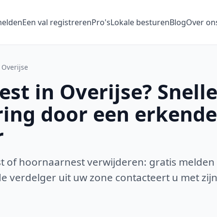
melden
Een val registreren
Pro's
Lokale besturen
Blog
Over on
Overijse
st in Overijse? Snell
ring door een erkende
r
 of hoornaarnest verwijderen: gratis melden
 verdelger uit uw zone contacteert u met zijn