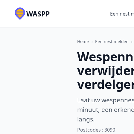
WASPP
Een nest 
Home
›
Een nest melden
›
Wespenne
verwijde
verdelge
Laat uw wespennest
minuut, een erkende
langs.
Postcodes : 3090