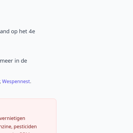
band op het 4e
 meer in de
,
Wespennest
.
 vernietigen
zine, pesticiden