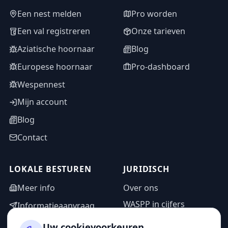
Een nest melden
Pro worden
Een val registreren
Onze tarieven
Aziatische hoornaar
Blog
Europese hoornaar
Pro-dashboard
Wespennest
Mijn account
Blog
Contact
LOKALE BESTUREN
JURIDISCH
Meer info
Over ons
WASPP in cijfers
Informatieaanvraag
Wettelijke vermeldingen
Adminzone
Uw cookievoorkeuren