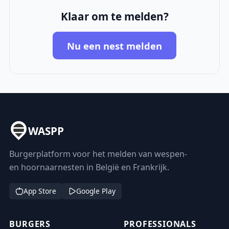
Klaar om te melden?
Nu een nest melden
WASPP
Burgerplatform voor het melden van wespen-
en hoornaarnesten in België en Frankrijk.
App Store
Google Play
BURGERS
PROFESSIONALS