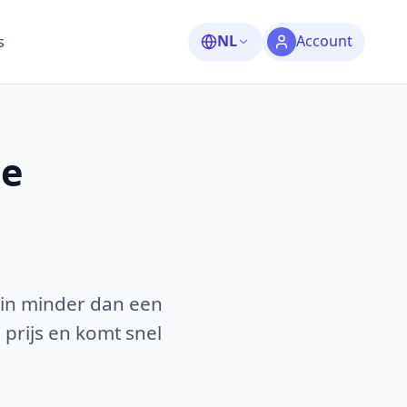
NL
Account
s
le
 in minder dan een
 prijs en komt snel