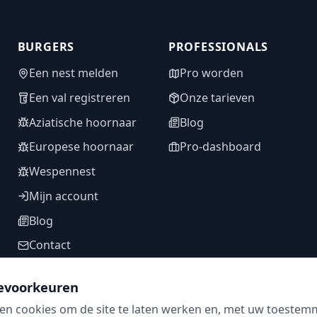
BURGERS
PROFESSIONALS
Een nest melden
Pro worden
Een val registreren
Onze tarieven
Aziatische hoornaar
Blog
Europese hoornaar
Pro-dashboard
Wespennest
Mijn account
Blog
Contact
evoorkeuren
en cookies om de site te laten werken en, met uw toestem