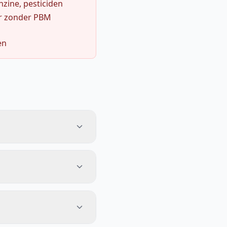
zine, pesticiden
r zonder PBM
en