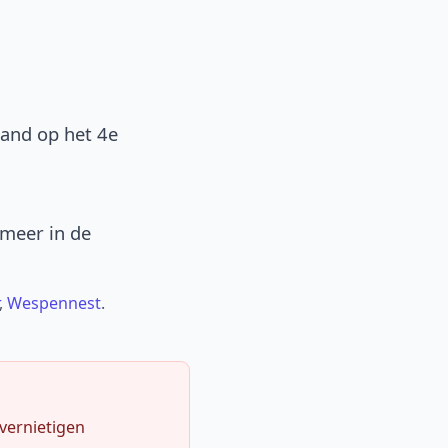
band op het 4e
 meer in de
,
Wespennest
.
 vernietigen