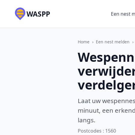
WASPP
Een nest 
Home
›
Een nest melden
›
Wespenne
verwijde
verdelge
Laat uw wespennest
minuut, een erkende
langs.
Postcodes : 1560