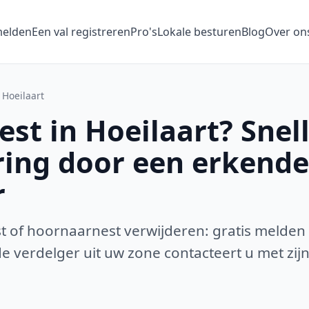
melden
Een val registreren
Pro's
Lokale besturen
Blog
Over on
Hoeilaart
st in Hoeilaart? Snel
ring door een erkende
r
 of hoornaarnest verwijderen: gratis melden
 verdelger uit uw zone contacteert u met zijn