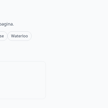
pagina.
jse
Waterloo