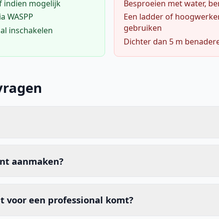
f indien mogelijk
Besproeien met water, ben
via WASPP
Een ladder of hoogwerke
gebruiken
al inschakelen
Dichter dan 5 m benader
vragen
unt aanmaken?
t voor een professional komt?