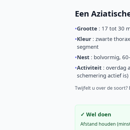
Een Aziatisc
•
Grootte
: 17 tot 30 
•
Kleur
: zwarte thorax
segment
•
Nest
: bolvormig, 60
•
Activiteit
: overdag a
schemering actief is)
Twijfelt u over de soort?
✓ Wel doen
Afstand houden (mins