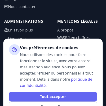
Nous contacter
ADMINISTRATIONS
MENTIONS LÉGALES
En savoir plus
À propos
WASPP en chiffres
Demande
d'information
Mentions légales
Vos préférences de cookies
Espace admin
Politique de
Nous utilisons des cookies pour faire
confidentialité
fonctionner le site et, avec votre accord,
CGU
mesurer son audience. Vous pouvez
accepter, refuser ou personnaliser à tout
moment. Détails dans notre
politique de
confidentialité
.
SUIVEZ-NOUS
Tout accepter