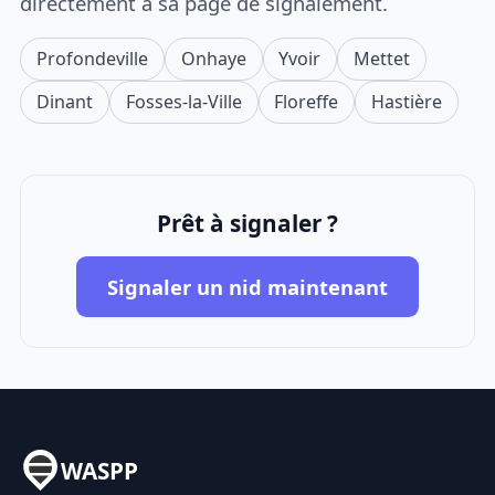
directement à sa page de signalement.
Profondeville
Onhaye
Yvoir
Mettet
Dinant
Fosses-la-Ville
Floreffe
Hastière
Prêt à signaler ?
Signaler un nid maintenant
WASPP