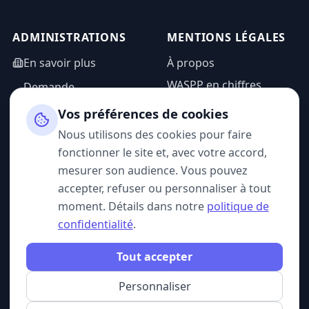
ADMINISTRATIONS
MENTIONS LÉGALES
En savoir plus
À propos
WASPP en chiffres
Demande
d'information
Mentions légales
Vos préférences de cookies
Espace admin
Politique de
Nous utilisons des cookies pour faire
confidentialité
fonctionner le site et, avec votre accord,
CGU
mesurer son audience. Vous pouvez
accepter, refuser ou personnaliser à tout
moment. Détails dans notre
politique de
confidentialité
.
SUIVEZ-NOUS
Tout accepter
Personnaliser
© 2026 WASPP. Tous droits réservés.