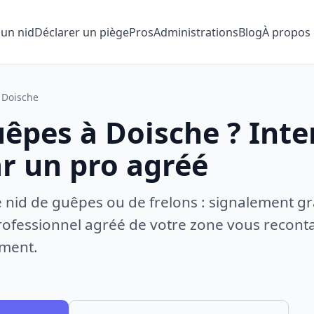
 un nid
Déclarer un piège
Pros
Administrations
Blog
À propos
Doische
uêpes à Doische ? Inte
ar un pro agréé
e nid de guêpes ou de frelons : signalement gr
ofessionnel agréé de votre zone vous recontac
ement.