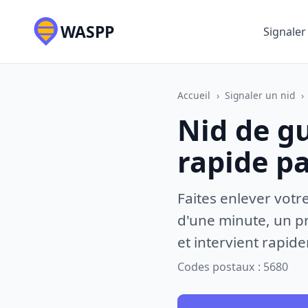
WASPP
Signaler
Accueil
›
Signaler un nid
›
Nid de g
rapide p
Faites enlever votr
d'une minute, un pr
et intervient rapid
Codes postaux : 5680