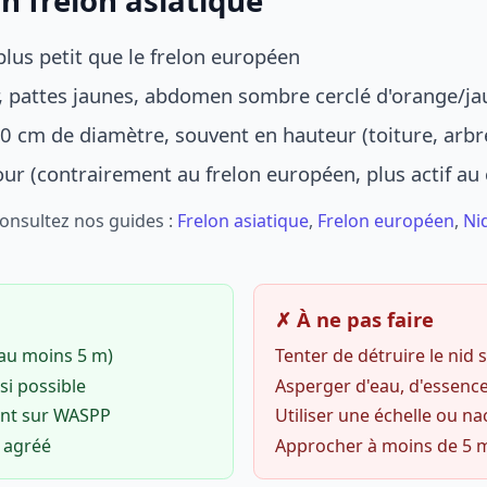
n frelon asiatique
lus petit que le frelon européen
r, pattes jaunes, abdomen sombre cerclé d'orange/ja
0 cm de diamètre, souvent en hauteur (toiture, arbr
jour (contrairement au frelon européen, plus actif au
Consultez nos guides :
Frelon asiatique
,
Frelon européen
,
Ni
✗ À ne pas faire
(au moins 5 m)
Tenter de détruire le nid
si possible
Asperger d'eau, d'essence
ent sur WASPP
Utiliser une échelle ou na
o agréé
Approcher à moins de 5 