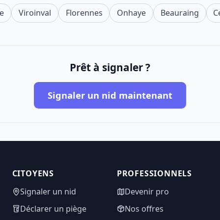
re
Viroinval
Florennes
Onhaye
Beauraing
C
Prêt à signaler ?
Signaler un nid maintenant
CITOYENS
PROFESSIONNELS
Signaler un nid
Devenir pro
Déclarer un piège
Nos offres