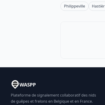
Philippeville
Hastiè
WASPP
Plateforme de signalement collaboratif des nids
de guêpes et frelons en Belgique et en France.