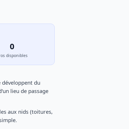
0
ros disponibles
e développent du
d'un lieu de passage
s aux nids (toitures,
 simple.