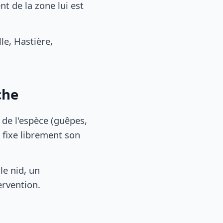
 de la zone lui est
e, Hastière,
che
, de l'espèce (guêpes,
 fixe librement son
le nid, un
ervention.