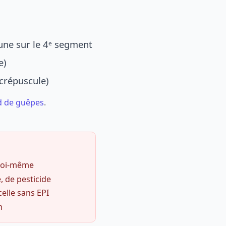
une sur le 4ᵉ segment
e)
 crépuscule)
d de guêpes
.
 soi-même
, de pesticide
celle sans EPI
m