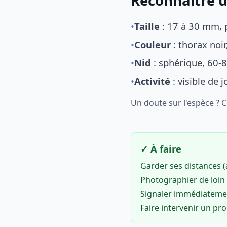
Reconnaître u
•
Taille
: 17 à 30 mm, p
•
Couleur
: thorax noi
•
Nid
: sphérique, 60-8
•
Activité
: visible de 
Un doute sur l'espèce ? 
✓ À faire
Garder ses distances 
Photographier de loin 
Signaler immédiatem
Faire intervenir un pr