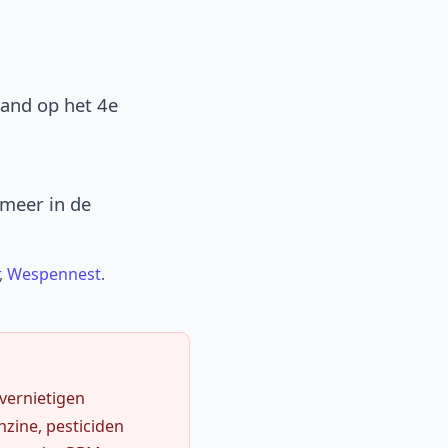
band op het 4e
 meer in de
,
Wespennest
.
 vernietigen
zine, pesticiden