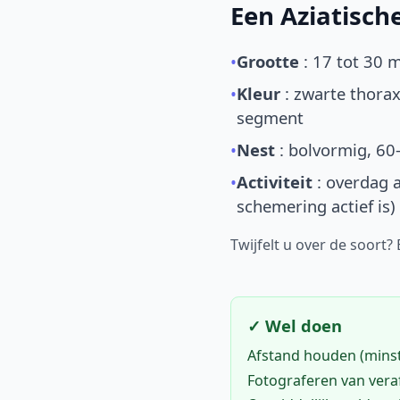
Een Aziatisc
•
Grootte
: 17 tot 30 
•
Kleur
: zwarte thorax
segment
•
Nest
: bolvormig, 60
•
Activiteit
: overdag a
schemering actief is)
Twijfelt u over de soort?
✓ Wel doen
Afstand houden (mins
Fotograferen van vera