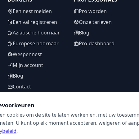
Een nest melden
Pro worden
Een val registreren
Onze tarieven
Aziatische hoornaar
Blog
Europese hoornaar
Pro-dashboard
Wespennest
Mijn account
Blog
Contact
evoorkeuren
en cookies om de site te laten werken en, met uw toestem
VOLG ONS
meten. U kunt op elk moment accepteren, weigeren of aanpa
ybeleid
.