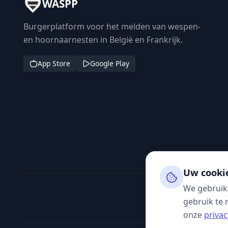
WASPP
Burgerplatform voor het melden van wespen-
en hoornaarnesten in België en Frankrijk.
App Store
Google Play
Uw cooki
We gebruik
gebruik te 
onze
privac