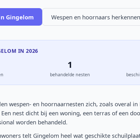
in Gingelom
Wespen en hoornaars herkenne
GELOM IN 2026
1
en
behandelde nesten
beschi
en wespen- en hoornaarnesten zich, zoals overal in 
. Een nest dicht bij een woning, een terras of een d
sional worden behandeld.
woners telt Gingelom heel wat geschikte schuilplaa