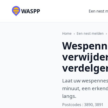
WASPP
Een nest 
Home
›
Een nest melden
›
Wespenne
verwijde
verdelge
Laat uw wespennest
minuut, een erkende
langs.
Postcodes : 3890, 3891