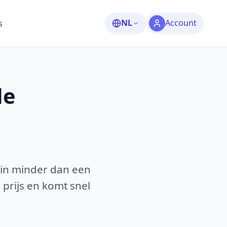
NL
Account
s
le
 in minder dan een
 prijs en komt snel