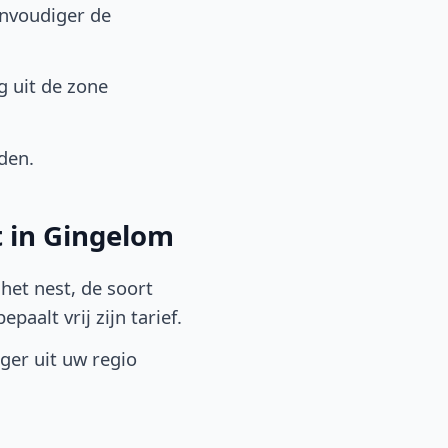
envoudiger de
g uit de zone
den.
t in Gingelom
het nest, de soort
aalt vrij zijn tarief.
lger uit uw regio