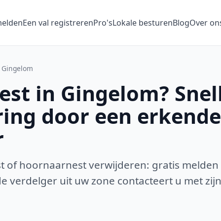
melden
Een val registreren
Pro's
Lokale besturen
Blog
Over on
Gingelom
st in Gingelom? Snel
ring door een erkende
r
 of hoornaarnest verwijderen: gratis melden
 verdelger uit uw zone contacteert u met zijn