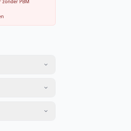
r zonder PBM
en