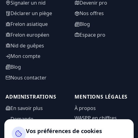
Signaler un nid
Devenir pro
Déclarer un piège
Nos offres
Frelon asiatique
Blog
Frelon européen
Espace pro
Nid de guêpes
Mon compte
Blog
Nous contacter
ADMINISTRATIONS
MENTIONS LÉGALES
En savoir plus
À propos
WASPP en chiffres
Demande
d'information
Mentions légales
Vos préférences de cookies
Espace admin
Politique de