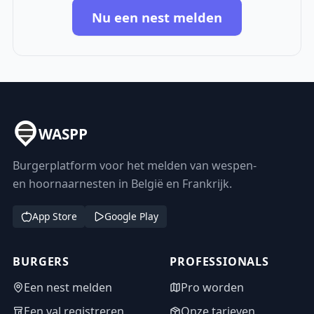
Nu een nest melden
WASPP
Burgerplatform voor het melden van wespen-
en hoornaarnesten in België en Frankrijk.
App Store
Google Play
BURGERS
PROFESSIONALS
Een nest melden
Pro worden
Een val registreren
Onze tarieven