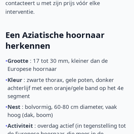
contacteert u met zijn prijs vóór elke
interventie.
Een Aziatische hoornaar
herkennen
•
Grootte
: 17 tot 30 mm, kleiner dan de
Europese hoornaar
•
Kleur
: zwarte thorax, gele poten, donker
achterlijf met een oranje/gele band op het 4e
segment
•
Nest
: bolvormig, 60-80 cm diameter, vaak
hoog (dak, boom)
•
Activiteit
: overdag actief (in tegenstelling tot
de Europese hoornaar, die meer in de