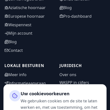
Aziatische hoornaar
Blog
Europese hoornaar
Pro-dashboard
Wespennest
Mijn account
Blog
Contact
LOKALE BESTUREN
JURIDISCH
Meer info
Over ons
WASPP in cijfers
Informatieaanvraag
Wettelijke vermeldingen
Adminzone
Uw cookievoorkeuren
Privacybeleid
We gebruiken cookies om de site te laten
Gebruiksvoorwaarden
werken en, met uw toestemming, om het