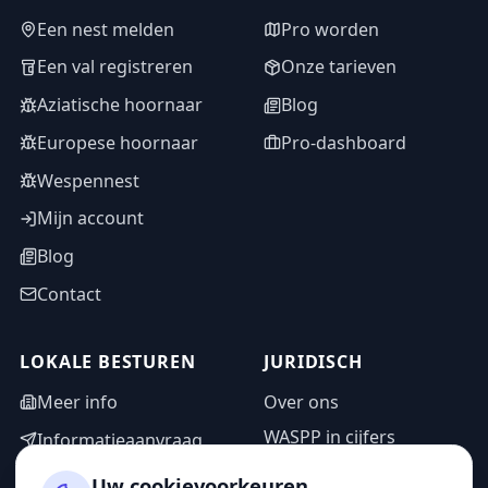
Een nest melden
Pro worden
Een val registreren
Onze tarieven
Aziatische hoornaar
Blog
Europese hoornaar
Pro-dashboard
Wespennest
Mijn account
Blog
Contact
LOKALE BESTUREN
JURIDISCH
Meer info
Over ons
WASPP in cijfers
Informatieaanvraag
Wettelijke vermeldingen
Adminzone
Uw cookievoorkeuren