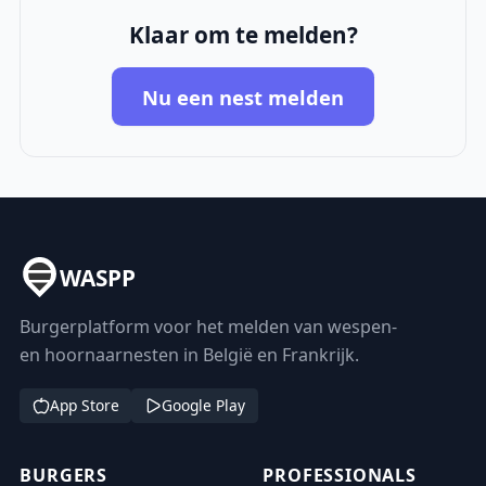
Klaar om te melden?
Nu een nest melden
WASPP
Burgerplatform voor het melden van wespen-
en hoornaarnesten in België en Frankrijk.
App Store
Google Play
BURGERS
PROFESSIONALS