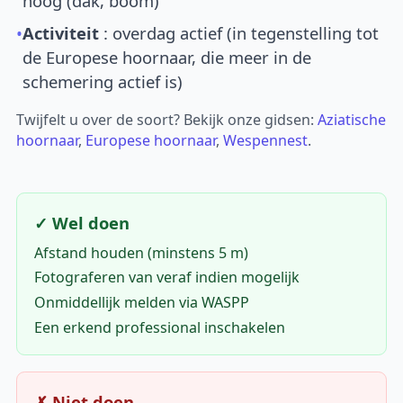
hoog (dak, boom)
•
Activiteit
: overdag actief (in tegenstelling tot
de Europese hoornaar, die meer in de
schemering actief is)
Twijfelt u over de soort? Bekijk onze gidsen:
Aziatische
hoornaar
,
Europese hoornaar
,
Wespennest
.
✓ Wel doen
Afstand houden (minstens 5 m)
Fotograferen van veraf indien mogelijk
Onmiddellijk melden via WASPP
Een erkend professional inschakelen
✗ Niet doen