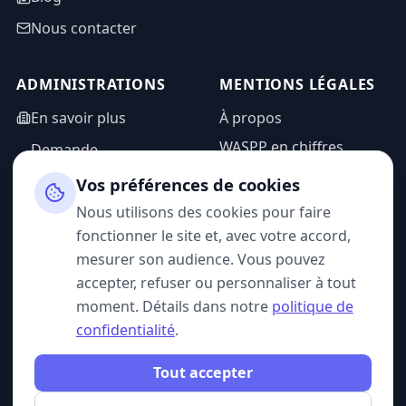
Nous contacter
ADMINISTRATIONS
MENTIONS LÉGALES
En savoir plus
À propos
WASPP en chiffres
Demande
d'information
Mentions légales
Vos préférences de cookies
Espace admin
Politique de
Nous utilisons des cookies pour faire
confidentialité
fonctionner le site et, avec votre accord,
CGU
mesurer son audience. Vous pouvez
accepter, refuser ou personnaliser à tout
moment. Détails dans notre
politique de
confidentialité
.
SUIVEZ-NOUS
Tout accepter