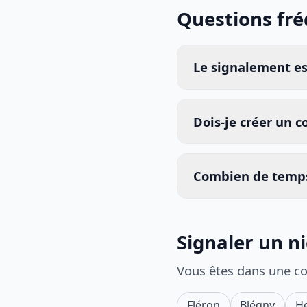
Questions fr
Le signalement est
Dois-je créer un 
Combien de temps
Signaler un n
Vous êtes dans une c
Fléron
Blégny
H