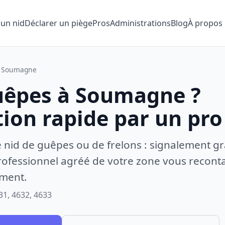
 un nid
Déclarer un piège
Pros
Administrations
Blog
À propos
Soumagne
uêpes à Soumagne ?
tion rapide par un pro
e nid de guêpes ou de frelons : signalement gr
ofessionnel agréé de votre zone vous recontac
ement.
31, 4632, 4633