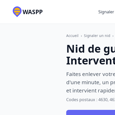
WASPP
Signaler
Accueil
›
Signaler un nid
›
Nid de g
Interven
Faites enlever votr
d'une minute, un pr
et intervient rapid
Codes postaux : 4630, 46