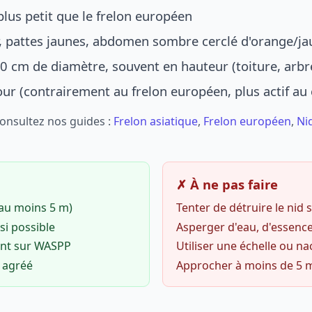
lus petit que le frelon européen
r, pattes jaunes, abdomen sombre cerclé d'orange/ja
0 cm de diamètre, souvent en hauteur (toiture, arbr
jour (contrairement au frelon européen, plus actif au
Consultez nos guides :
Frelon asiatique
,
Frelon européen
,
Ni
✗ À ne pas faire
(au moins 5 m)
Tenter de détruire le nid
si possible
Asperger d'eau, d'essence
ent sur WASPP
Utiliser une échelle ou na
o agréé
Approcher à moins de 5 