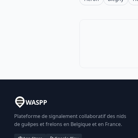
WASPP
Plateforme de signalement collaboratif des nids
de guêpes et frelons en Belgique et en France.