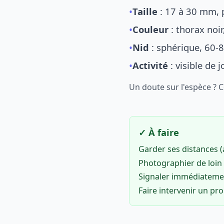
•
Taille
: 17 à 30 mm, p
•
Couleur
: thorax noi
•
Nid
: sphérique, 60-8
•
Activité
: visible de 
Un doute sur l'espèce ? 
✓ À faire
Garder ses distances 
Photographier de loin 
Signaler immédiatem
Faire intervenir un pr