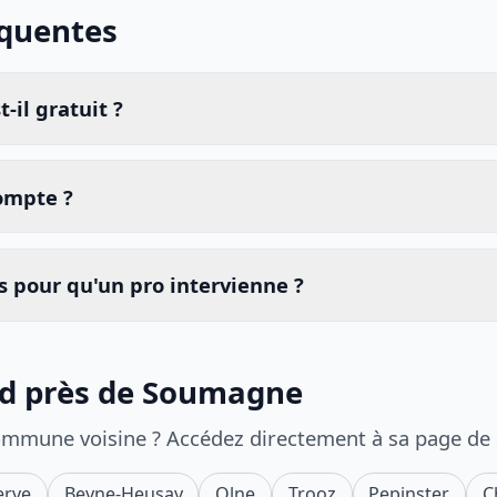
équentes
-il gratuit ?
compte ?
 pour qu'un pro intervienne ?
id près de Soumagne
ommune voisine ? Accédez directement à sa page de
erve
Beyne-Heusay
Olne
Trooz
Pepinster
C