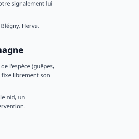
otre signalement lui
Blégny, Herve.
umagne
, de l'espèce (guêpes,
 fixe librement son
le nid, un
ervention.