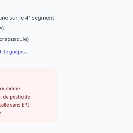
une sur le 4ᵉ segment
e)
 crépuscule)
d de guêpes
.
 soi-même
, de pesticide
celle sans EPI
m