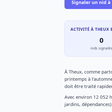
Signaler un nid à
ACTIVITÉ À THEUX 
0
nids signalé
À Theux, comme partou
printemps à l'automne
doit être traité rapid
Avec environ 12 052 h
jardins, dépendances).