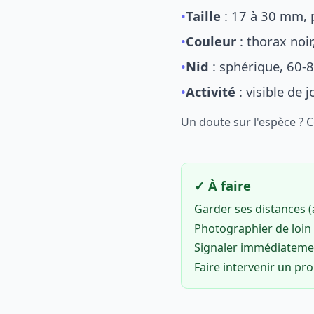
•
Taille
: 17 à 30 mm, p
•
Couleur
: thorax noi
•
Nid
: sphérique, 60-8
•
Activité
: visible de 
Un doute sur l'espèce ? 
✓ À faire
Garder ses distances 
Photographier de loin 
Signaler immédiatem
Faire intervenir un pr