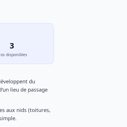
3
ros disponibles
développent du
d'un lieu de passage
s aux nids (toitures,
 simple.