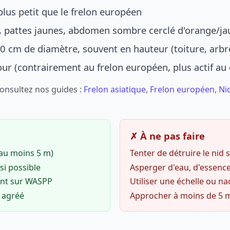
lus petit que le frelon européen
r, pattes jaunes, abdomen sombre cerclé d'orange/ja
0 cm de diamètre, souvent en hauteur (toiture, arbr
jour (contrairement au frelon européen, plus actif au
Consultez nos guides :
Frelon asiatique
,
Frelon européen
,
Ni
✗ À ne pas faire
(au moins 5 m)
Tenter de détruire le nid
si possible
Asperger d'eau, d'essence
ent sur WASPP
Utiliser une échelle ou na
o agréé
Approcher à moins de 5 