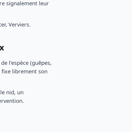
re signalement leur
r, Verviers.
ux
, de l'espèce (guêpes,
 fixe librement son
le nid, un
ervention.