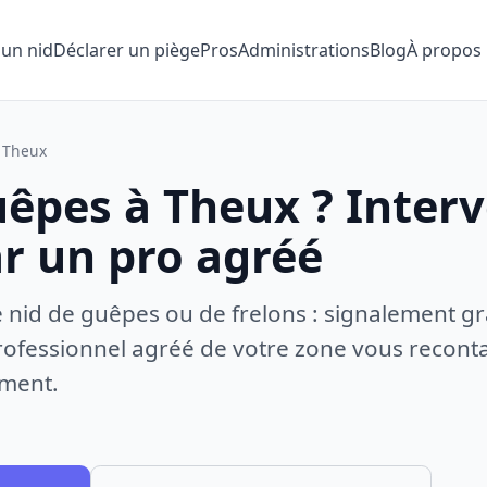
 un nid
Déclarer un piège
Pros
Administrations
Blog
À propos
Theux
uêpes à Theux ? Inter
ar un pro agréé
e nid de guêpes ou de frelons : signalement gr
ofessionnel agréé de votre zone vous recontac
ement.