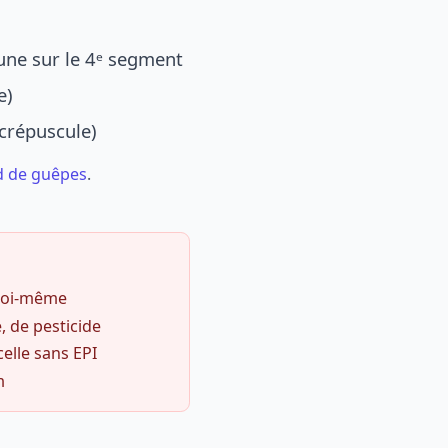
une sur le 4ᵉ segment
e)
 crépuscule)
d de guêpes
.
 soi-même
, de pesticide
celle sans EPI
m