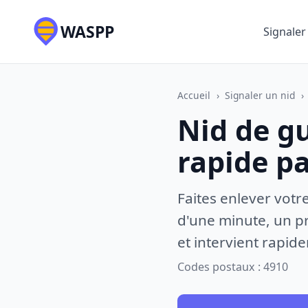
WASPP
Signaler
Accueil
›
Signaler un nid
›
Nid de g
rapide p
Faites enlever votr
d'une minute, un pr
et intervient rapid
Codes postaux : 4910