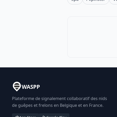
WASPP
Plateforme de signalement collaboratif des nids
de guêpes et frelons en Belgique et en France.