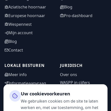
Aziatische hoornaar
Blog
Europese hoornaar
Pro-dashboard
Wespennest
Mijn account
Blog
Contact
LOKALE BESTUREN
JURIDISCH
Meer info
Over ons
WASPP in cijfers
Informatieaanvraag
Wettelijke vermeldingen
Adminzone
Uw cookievoorkeuren
Privacybeleid
We gebruiken cookies om de site te laten
Gebruiksvoorwaarden
werken en, met uw toestemming, om het