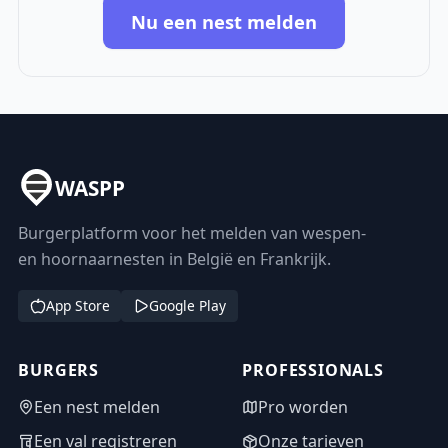
Nu een nest melden
WASPP
Burgerplatform voor het melden van wespen-
en hoornaarnesten in België en Frankrijk.
App Store
Google Play
BURGERS
PROFESSIONALS
Een nest melden
Pro worden
Een val registreren
Onze tarieven