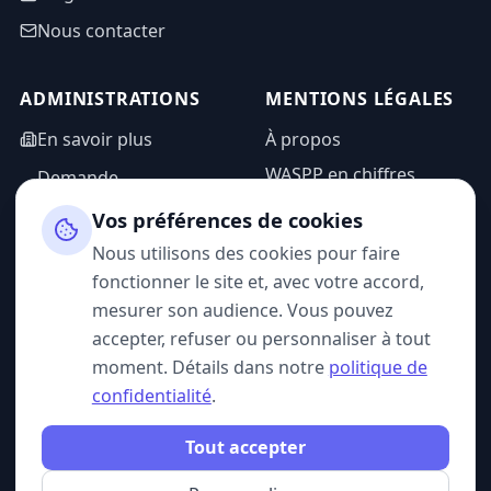
Nous contacter
ADMINISTRATIONS
MENTIONS LÉGALES
En savoir plus
À propos
WASPP en chiffres
Demande
d'information
Mentions légales
Vos préférences de cookies
Espace admin
Politique de
Nous utilisons des cookies pour faire
confidentialité
fonctionner le site et, avec votre accord,
CGU
mesurer son audience. Vous pouvez
accepter, refuser ou personnaliser à tout
moment. Détails dans notre
politique de
confidentialité
.
SUIVEZ-NOUS
Tout accepter