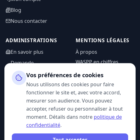
Blog
Nous contacter
ADMINISTRATIONS
MENTIONS LÉGALES
En savoir plus
À propos
WASPP en chiffres
Demande
d'information
Mentions légales
Vos préférences de cookies
Espace admin
Politique de
Nous utilisons des cookies pour faire
confidentialité
fonctionner le site et, avec votre accord,
CGU
mesurer son audience. Vous pouvez
accepter, refuser ou personnaliser à tout
moment. Détails dans notre
politique de
confidentialité
.
SUIVEZ-NOUS
Tout accepter