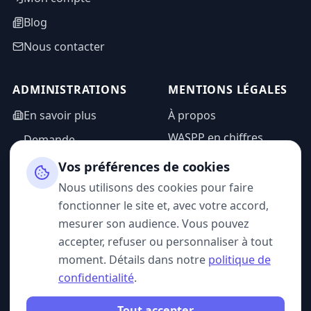
Blog
Nous contacter
ADMINISTRATIONS
MENTIONS LÉGALES
En savoir plus
À propos
WASPP en chiffres
Demande
d'information
Mentions légales
Vos préférences de cookies
Espace admin
Politique de
Nous utilisons des cookies pour faire
confidentialité
fonctionner le site et, avec votre accord,
CGU
mesurer son audience. Vous pouvez
accepter, refuser ou personnaliser à tout
moment. Détails dans notre
politique de
confidentialité
.
SUIVEZ-NOUS
Tout accepter